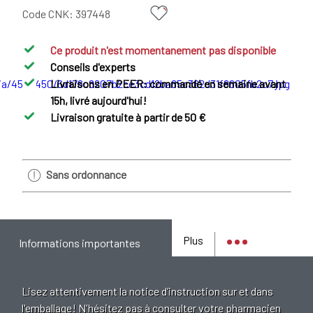
Code CNK:
397448
Ce produit n'est momentanement pas disponible
Conseils d'experts
Livraisons en PEER: commandé en semaine avant
15h, livré aujourd'hui!
Livraison gratuite à partir de 50 €
Sans ordonnance
Plus
Informations importantes
Lisez attentivement la notice d’instruction sur et dans
l'emballage! N'hésitez pas à consulter votre pharmacien