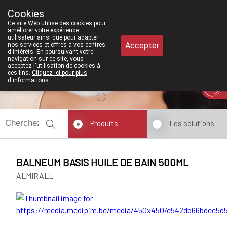
À partir de février 202
Cookies
Pharmacie Meysen SPRL
Ce site Web utilise des cookies pour
011/610300
améliorer votre expérience
utilisateur ainsi que pour adapter
Accepter
nos services et offres à vos centres
d'intérêts. En poursuivant votre
navigation sur ce site, vous
acceptez l'utilisation de cookies à
ces fins.
Cliquez ici pour plus
d'informations
.
Aujourd'hui
A présent
fermé
Produits
Les solutions
BALNEUM BASIS HUILE DE BAIN 500ML
ALMIRALL