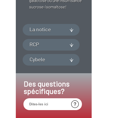
galactose ou une insuffisance
sucrose-isomaltose!
La notice
RCP
Cybele
Des questions
spécifiques?