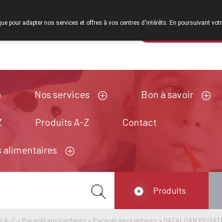
À partir de février 2026, nous serons à nouveau ouverts le 
que pour adapter nos services et offres à vos centres d'intérêts. En poursuivant votr
Pharmacie de ga
Aujourd'hui
ouvert jusqu'à 18h30
Nos services
Bon à savoir
Z
Produits A-Z
Contact
 alimentaires
Produits
s A-Z
>
Paracétamol enfants
>
Paracétamol enfants
>
DAFALGAN PEDIATR