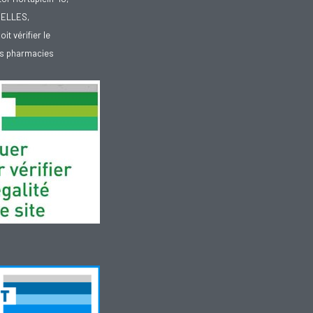
XELLES,
doit vérifier le
des pharmacies