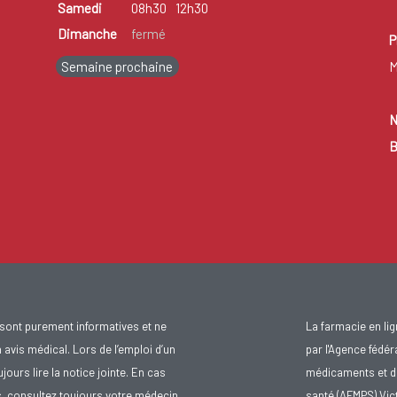
Samedi
08h30
12h30
Dimanche
fermé
P
Semaine prochaine
M
N
B
sont purement informatives et ne
La farmacie en li
avis médical. Lors de l’emploi d’un
par l'Agence fédér
urs lire la notice jointe. En cas
médicaments et d
s, consultez toujours votre médecin
santé (AFMPS) Vic