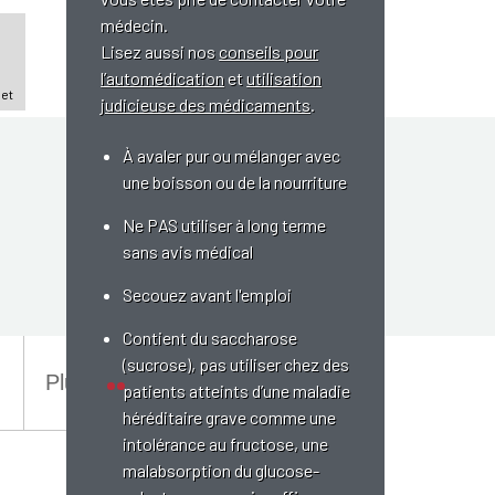
médecin.
Lisez aussi nos
conseils pour
l’automédication
et
utilisation
 et
judicieuse des médicaments
.
À avaler pur ou mélanger avec
une boisson ou de la nourriture
Ne PAS utiliser à long terme
sans avis médical
Secouez avant l'emploi
Contient du saccharose
(sucrose), pas utiliser chez des
Plus
patients atteints d’une maladie
héréditaire grave comme une
intolérance au fructose, une
malabsorption du glucose-