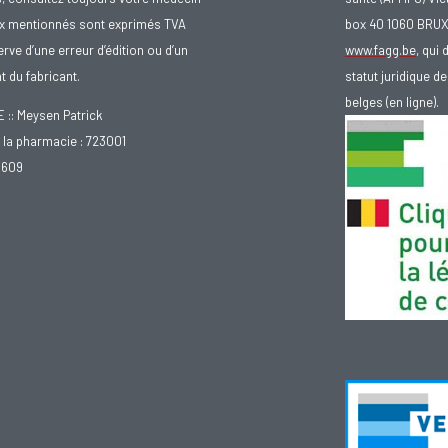
ix mentionnés sont exprimés TVA
box 40 1060 BRU
rve d’une erreur d’édition ou d’un
www.fagg.be
, qui 
 du fabricant.
statut juridique 
belges (en ligne).
: Meysen Patrick
la pharmacie : 723001
.609