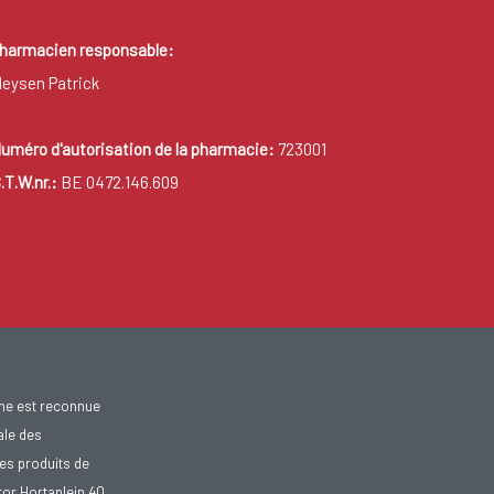
harmacien responsable:
eysen Patrick
uméro d'autorisation de la pharmacie:
723001
.T.W.nr.:
BE 0472.146.609
gne est reconnue
ale des
es produits de
tor Hortaplein 40,