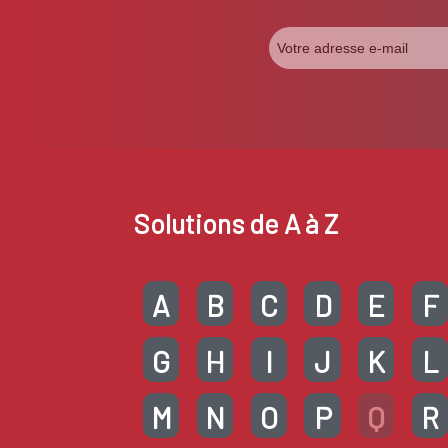
Solutions de A à Z
A
B
C
D
E
F
G
H
I
J
K
L
M
N
O
P
Q
R