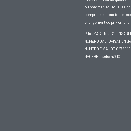
ou pharmacien. Tous les pr
comprise et sous toute rése
changement de prix émanant
PHARMACIEN RESPONSABLE :
NUMÉRO D'AUTORISATION de 
NUMÉRO T.V.A.: BE 0472.146
NACEBELcode: 47910