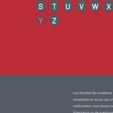
S
T
U
V
W
X
Y
Z
Les données de ce website 
remplacent en aucun cas un 
médicament, vous devez toujo
d’hésitation ou de question