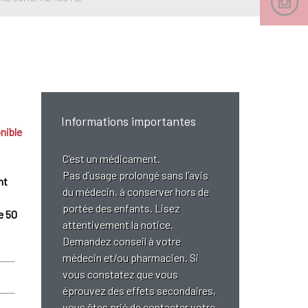
Informations importantes
nible
C’est un médicament.
Pas d’usage prolongé sans l’avis
nt
du médecin, à conserver hors de
portée des enfants. Lisez
e 50
attentivement la notice.
Demandez conseil à votre
médecin et/ou pharmacien. Si
vous constatez que vous
éprouvez des effets secondaires,
vous êtes prié de contacter votre