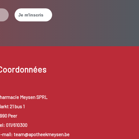
Coordonnées
harmacie Meysen SPRL
arkt 21 bus 1
990 Peer
el: 011/610300
-mail: team@apotheekmeysen.be