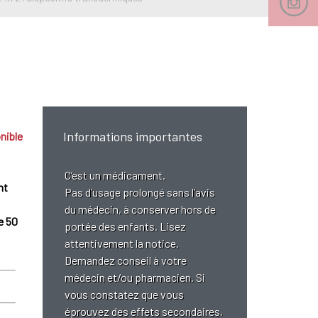
Informations importantes
nible
C’est un médicament.
nt
Pas d’usage prolongé sans l’avis
du médecin, à conserver hors de
e 50
portée des enfants. Lisez
attentivement la notice.
Demandez conseil à votre
médecin et/ou pharmacien. Si
vous constatez que vous
éprouvez des effets secondaires,