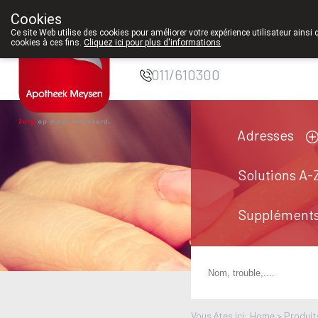
Cookies
Pharmacie Meysen
Ce site Web utilise des cookies pour améliorer votre expérience utilisateur ainsi 
cookies à ces fins.
Cliquez ici pour plus d'informations
.
SPRL
011/610300
Adresses
Solutions A-
Suppléments
Vous êtes ici: Home >
Produit