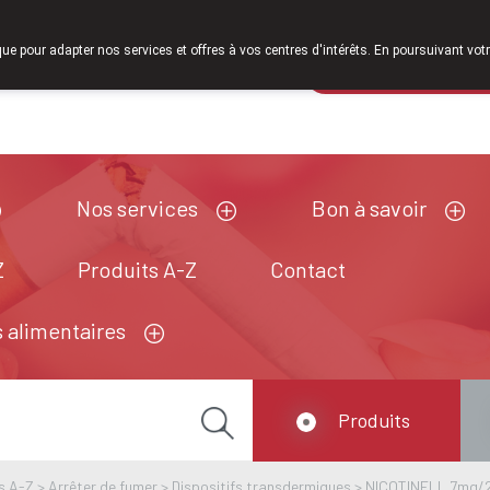
À partir de février 2026, nous serons à nouveau ouverts le s
que pour adapter nos services et offres à vos centres d'intérêts. En poursuivant votr
Pharmacie de ga
Aujourd'hui
ouvert jusqu'à 18h30
Nos services
Bon à savoir
Z
Produits A-Z
Contact
 alimentaires
Produits
s A-Z
>
Arrêter de fumer
>
Dispositifs transdermiques
>
NICOTINELL 7mg/24