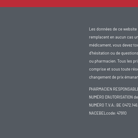
Les données de ce website 
remplacent en aucun cas un 
médicament, vous devez toujo
d’hésitation ou de question
ou pharmacien. Tous les pr
comprise et sous toute rése
changement de prix émanant
PHARMACIEN RESPONSABLE :
NUMÉRO D'AUTORISATION de 
NUMÉRO T.V.A.: BE 0472.146
NACEBELcode: 47910