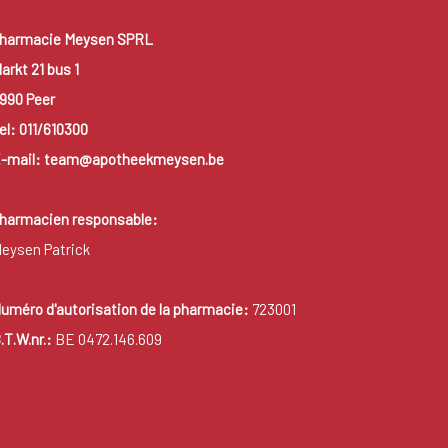
harmacie Meysen SPRL
arkt 21 bus 1
990 Peer
el: 011/610300
-mail: team@apotheekmeysen.be
harmacien responsable:
eysen Patrick
uméro d'autorisation de la pharmacie:
723001
.T.W.nr.:
BE 0472.146.609