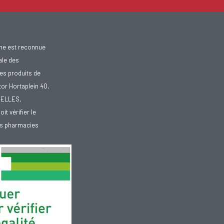
gne est reconnue
ale des
es produits de
tor Hortaplein 40,
XELLES,
doit vérifier le
des pharmacies