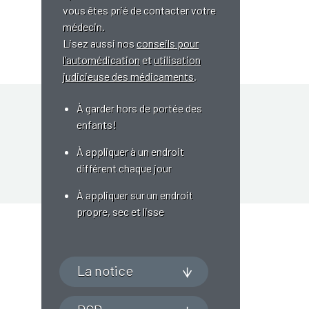
vous êtes prié de contacter votre
médecin.
Lisez aussi nos
conseils pour
l’automédication
et
utilisation
judicieuse des médicaments
.
À garder hors de portée des
enfants!
À appliquer à un endroit
différent chaque jour
À appliquer sur un endroit
propre, sec et lisse
La notice