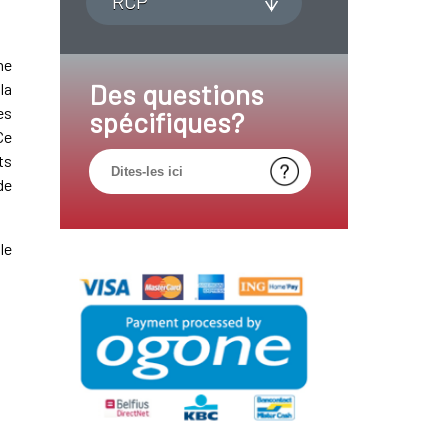
RCP
ne
Des questions
la
es
spécifiques?
Ce
ts
de
le