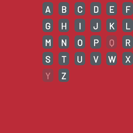
A
B
C
D
E
F
G
H
I
J
K
L
M
N
O
P
Q
R
S
T
U
V
W
X
Y
Z