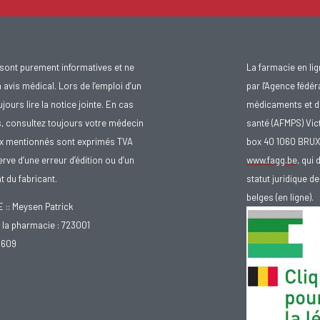
sont purement informatives et ne
La farmacie en li
avis médical. Lors de l’emploi d’un
par l'Agence fédér
urs lire la notice jointe. En cas
médicaments et d
s, consultez toujours votre médecin
santé (AFMPS) Vic
ix mentionnés sont exprimés TVA
box 40 1060 BRU
rve d’une erreur d’édition ou d’un
www.fagg.be
, qui 
 du fabricant.
statut juridique 
belges (en ligne).
: Meysen Patrick
la pharmacie : 723001
.609