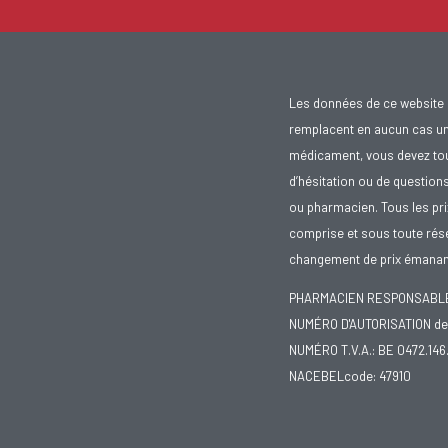
Les données de ce website 
remplacent en aucun cas un 
médicament, vous devez toujo
d’hésitation ou de question
ou pharmacien. Tous les pr
comprise et sous toute rése
changement de prix émanant
PHARMACIEN RESPONSABLE :
NUMÉRO D'AUTORISATION de 
NUMÉRO T.V.A.: BE 0472.146
NACEBELcode: 47910