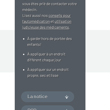
vous êtes prié de contacter votre
médecin.
Lisez aussi nos
conseils pour
l’automédication
et
utilisation
judicieuse des médicaments
.
À garder hors de portée des
enfants!
À appliquer à un endroit
différent chaque jour
À appliquer sur un endroit
propre, sec et lisse
La notice