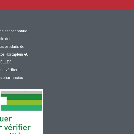
gne est reconnue
ale des
es produits de
tor Hortaplein 40,
XELLES,
doit vérifier le
des pharmacies