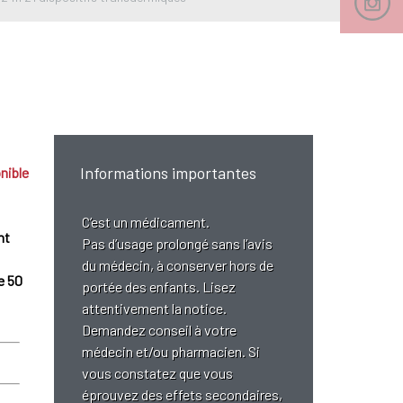
Informations importantes
nible
C’est un médicament.
nt
Pas d’usage prolongé sans l’avis
du médecin, à conserver hors de
e 50
portée des enfants. Lisez
attentivement la notice.
Demandez conseil à votre
médecin et/ou pharmacien. Si
vous constatez que vous
éprouvez des effets secondaires,