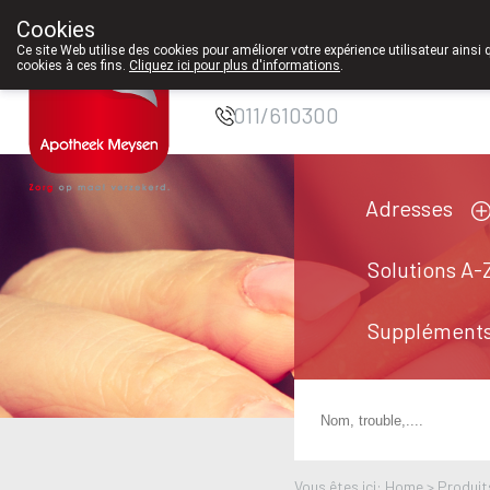
Cookies
Pharmacie Meysen
Ce site Web utilise des cookies pour améliorer votre expérience utilisateur ainsi 
cookies à ces fins.
Cliquez ici pour plus d'informations
.
SPRL
011/610300
Adresses
Solutions A-
Suppléments
Vous êtes ici: Home >
Produit