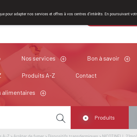
À partir de février 2026, nous serons à nouveau ouverts le
que pour adapter nos services et offres à vos centres d'intérêts. En poursuivant votr
Pharmacie de ga
Aujourd'hui
ouvert jusqu'à 18h30
Nos services
Bon à savoir
Z
Produits A-Z
Contact
 alimentaires
Produits
s A-Z
>
Arrêter de fumer
>
Dispositifs transdermiques
>
NICOTINELL 21mg/2