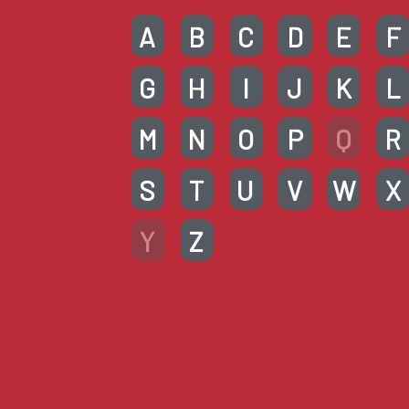
A
B
C
D
E
F
G
H
I
J
K
L
M
N
O
P
Q
R
S
T
U
V
W
X
Y
Z