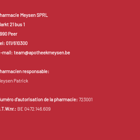
harmacie Meysen SPRL
arkt 21 bus 1
990 Peer
el: 011/610300
-mail: team@apotheekmeysen.be
harmacien responsable:
eysen Patrick
uméro d'autorisation de la pharmacie:
723001
.T.W.nr.:
BE 0472.146.609