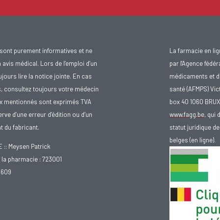
sont purement informatives et ne
La farmacie en li
avis médical. Lors de l’emploi d’un
par l'Agence fédér
urs lire la notice jointe. En cas
médicaments et d
s, consultez toujours votre médecin
santé (AFMPS) Vic
ix mentionnés sont exprimés TVA
box 40 1060 BRU
rve d’une erreur d’édition ou d’un
www.fagg.be
, qui 
 du fabricant.
statut juridique 
belges (en ligne).
: Meysen Patrick
la pharmacie : 723001
.609