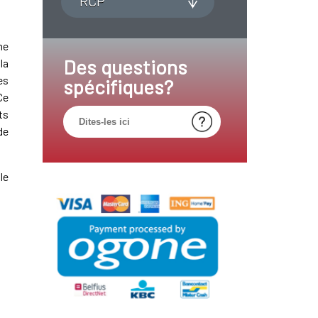
RCP
ne
Des questions
la
es
spécifiques?
Ce
ts
de
le