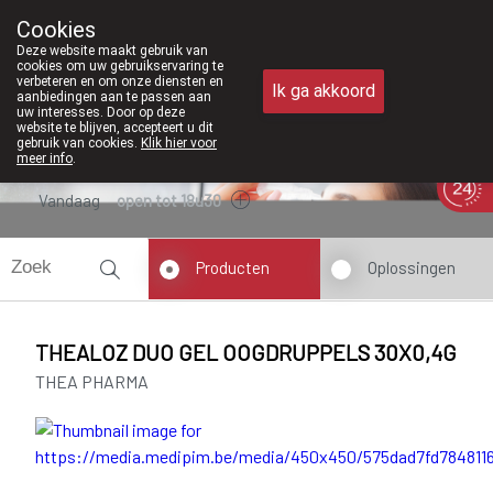
Vanaf februari 2026 zi
Cookies
Apotheek Meysen Peer
Deze website maakt gebruik van
011/610300
cookies om uw gebruikservaring te
verbeteren en om onze diensten en
Ik ga akkoord
aanbiedingen aan te passen aan
uw interesses. Door op deze
website te blijven, accepteert u dit
gebruik van cookies.
Klik hier voor
meer info
.
Vandaag
open tot 18u30
Producten
Oplossingen
THEALOZ DUO GEL OOGDRUPPELS 30X0,4G
THEA PHARMA