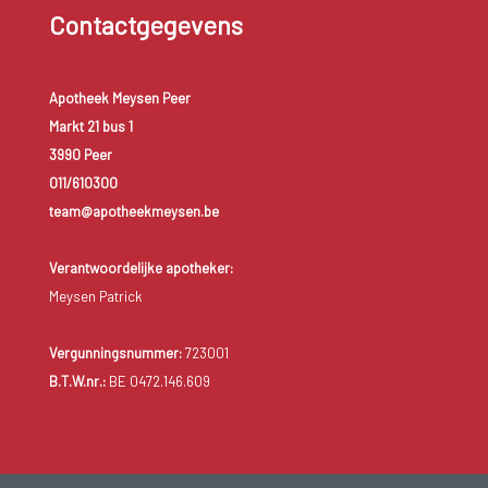
Contactgegevens
Apotheek Meysen Peer
Markt 21 bus 1
3990 Peer
011/610300
team@apotheekmeysen.be
Verantwoordelijke apotheker:
Meysen Patrick
Vergunningsnummer:
723001
B.T.W.nr.:
BE 0472.146.609