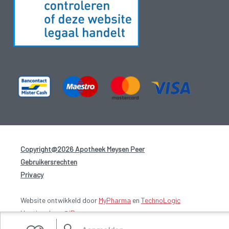
Copyright@2026 Apotheek Meysen Peer
-
Gebruikersrechten
-
Privacy
-
Website ontwikkeld door
MyPharma
en
TechnoLogic
Hosting door @iPower