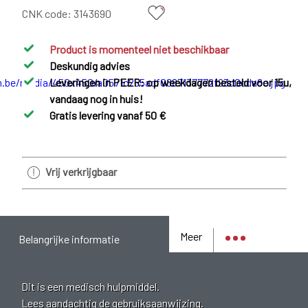
CNK code:
3143690
Product is momenteel niet beschikbaar
Deskundig advies
Leveringen in PEER: op weekdagen besteld voor 15u,
vandaag nog in huis!
Gratis levering vanaf 50 €
Vrij verkrijgbaar
Meer
Belangrijke informatie
Dit is een medisch hulpmiddel.
Lees aandachtig de gebruiksaanwijzing.