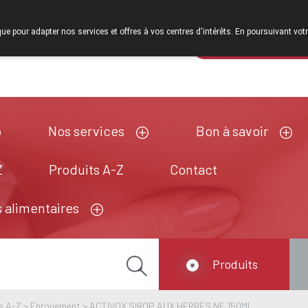
À partir de février 2026, nous serons à nouveau ouverts le s
que pour adapter nos services et offres à vos centres d'intérêts. En poursuivant votr
Pharmacie de ga
Aujourd'hui
ouvert jusqu'à 18h30
Nos services
Bon à savoir
Z
Produits A-Z
Contact
 alimentaires
Produits
s A-Z
>
Enrouement
>
ACTIVOX SIROP AUX HERBES NF 150ML