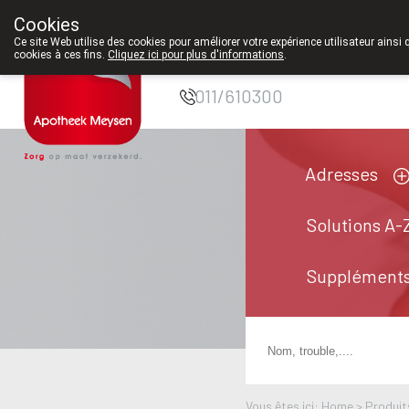
Cookies
Pharmacie Meysen
Ce site Web utilise des cookies pour améliorer votre expérience utilisateur ainsi 
cookies à ces fins.
Cliquez ici pour plus d'informations
.
SPRL
011/610300
Adresses
Solutions A-
Suppléments
Vous êtes ici: Home >
Produit