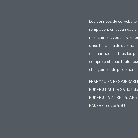
Les données de ce website 
remplacent en aucun cas un 
médicament, vous devez toujo
d’hésitation ou de question
ou pharmacien. Tous les pr
comprise et sous toute rése
changement de prix émanant
PHARMACIEN RESPONSABLE :
NUMÉRO D'AUTORISATION de 
NUMÉRO T.V.A.: BE 0472.146
NACEBELcode: 47910