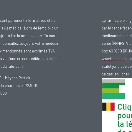
sont purement informatives et ne
La farmacie en li
avis médical. Lors de l’emploi d’un
par l'Agence fédér
urs lire la notice jointe. En cas
médicaments et d
s, consultez toujours votre médecin
santé (AFMPS) Vic
ix mentionnés sont exprimés TVA
box 40 1060 BRU
rve d’une erreur d’édition ou d’un
www.fagg.be
, qui 
 du fabricant.
statut juridique 
belges (en ligne).
: Meysen Patrick
la pharmacie : 723001
.609