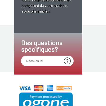
compétent de votre médecin
et/ou pharmacien
Des questions
spécifiques?