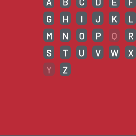
A
B
C
D
E
F
G
H
I
J
K
L
M
N
O
P
Q
R
S
T
U
V
W
X
Y
Z