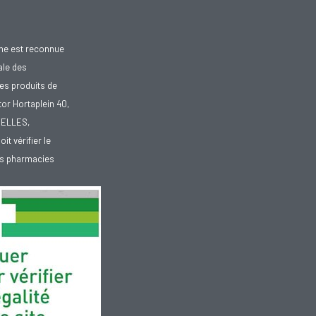
gne est reconnue
ale des
es produits de
tor Hortaplein 40,
XELLES,
doit vérifier le
des pharmacies