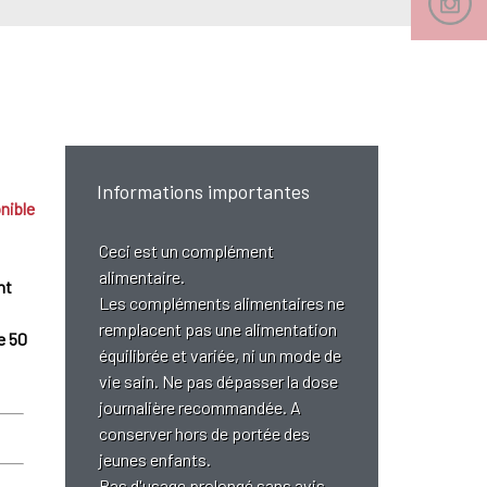
Informations importantes
nible
Ceci est un complément
alimentaire.
nt
Les compléments alimentaires ne
remplacent pas une alimentation
e 50
équilibrée et variée, ni un mode de
vie sain. Ne pas dépasser la dose
journalière recommandée. A
conserver hors de portée des
jeunes enfants.
Pas d'usage prolongé sans avis