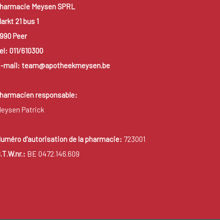
harmacie Meysen SPRL
arkt 21 bus 1
990 Peer
el: 011/610300
-mail: team@apotheekmeysen.be
harmacien responsable:
eysen Patrick
uméro d'autorisation de la pharmacie:
723001
.T.W.nr.:
BE 0472.146.609