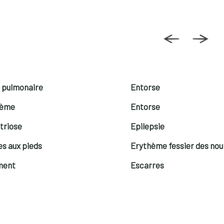
 pulmonaire
Entorse
sème
Entorse
triose
Epilepsie
es aux pieds
Erythème fessier des nou
ment
Escarres