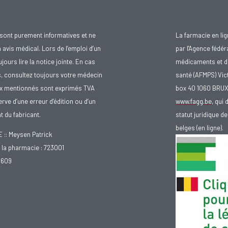
sont purement informatives et ne
La farmacie en li
avis médical. Lors de l’emploi d’un
par l'Agence fédér
urs lire la notice jointe. En cas
médicaments et d
s, consultez toujours votre médecin
santé (AFMPS) Vic
ix mentionnés sont exprimés TVA
box 40 1060 BRU
rve d’une erreur d’édition ou d’un
www.fagg.be
, qui 
 du fabricant.
statut juridique 
belges (en ligne).
: Meysen Patrick
la pharmacie : 723001
.609