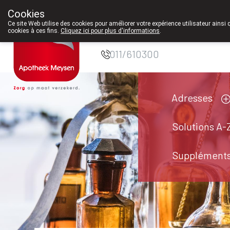
Cookies
Pharmacie Meysen
Ce site Web utilise des cookies pour améliorer votre expérience utilisateur ainsi 
cookies à ces fins.
Cliquez ici pour plus d'informations
.
SPRL
011/610300
Adresses
Solutions A-
Suppléments