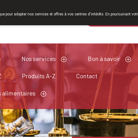
À partir de février 2026, nous serons à nouveau ouverts l
que pour adapter nos services et offres à vos centres d'intérêts. En poursuivant votr
Pharmacie de ga
Aujourd'hui
A présent
fermé
Nos services
Bon à savoir
Z
Produits A-Z
Contact
 alimentaires