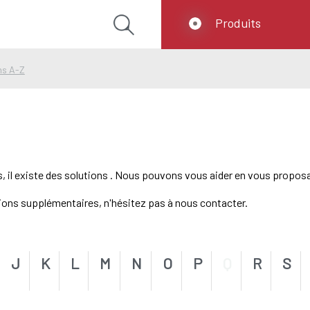
Produits
ns A-Z
s, il existe des solutions . Nous pouvons vous aider en vous propos
tions supplémentaires, n'hésitez pas à nous contacter.
J
K
L
M
N
O
P
Q
R
S