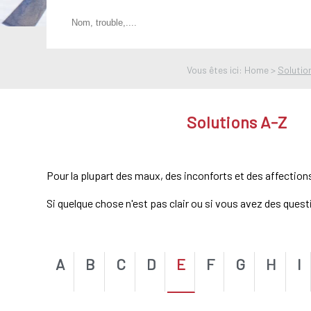
Vous êtes ici: Home >
Solutio
Solutions A-Z
Pour la plupart des maux, des inconforts et des affection
Si quelque chose n'est pas clair ou si vous avez des ques
A
B
C
D
E
F
G
H
I