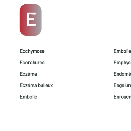
E
Ecchymose
Embolie
Ecorchures
Emphy
Eczéma
Endomé
Eczéma bulleux
Engelur
Embolie
Enroue