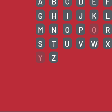
A
B
C
D
E
F
G
H
I
J
K
L
M
N
O
P
Q
R
S
T
U
V
W
X
Y
Z