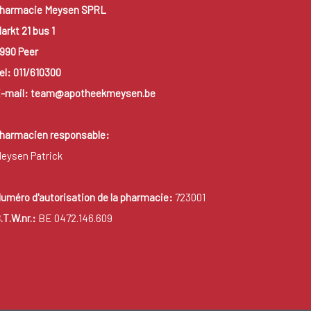
harmacie Meysen SPRL
arkt 21 bus 1
990 Peer
el: 011/610300
-mail: team@apotheekmeysen.be
harmacien responsable:
eysen Patrick
uméro d'autorisation de la pharmacie:
723001
.T.W.nr.:
BE 0472.146.609