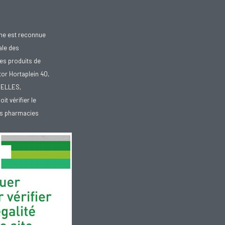
gne est reconnue
ale des
es produits de
tor Hortaplein 40,
XELLES,
doit vérifier le
des pharmacies