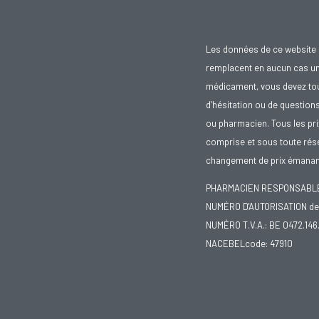
Les données de ce website 
remplacent en aucun cas un 
médicament, vous devez toujo
d’hésitation ou de question
ou pharmacien. Tous les pr
comprise et sous toute rése
changement de prix émanant
PHARMACIEN RESPONSABLE :
NUMÉRO D'AUTORISATION de 
NUMÉRO T.V.A.: BE 0472.146
NACEBELcode: 47910