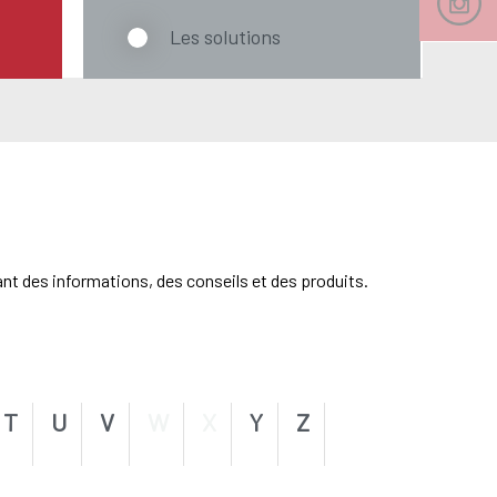
Les solutions
ant des informations, des conseils et des produits.
T
U
V
W
X
Y
Z