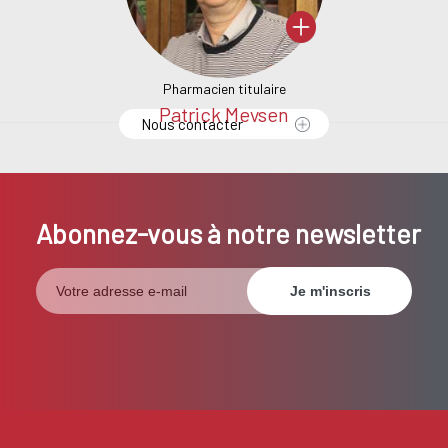
Pharmacien titulaire
s
Patrick Meysen
S
Nous contacter
Abonnez-vous à notre newsletter