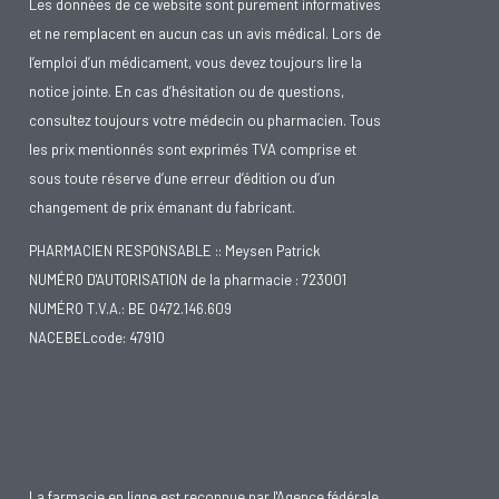
Les données de ce website sont purement informatives
et ne remplacent en aucun cas un avis médical. Lors de
l’emploi d’un médicament, vous devez toujours lire la
notice jointe. En cas d’hésitation ou de questions,
consultez toujours votre médecin ou pharmacien. Tous
les prix mentionnés sont exprimés TVA comprise et
sous toute réserve d’une erreur d’édition ou d’un
changement de prix émanant du fabricant.
PHARMACIEN RESPONSABLE :: Meysen Patrick
NUMÉRO D'AUTORISATION de la pharmacie : 723001
NUMÉRO T.V.A.: BE 0472.146.609
NACEBELcode: 47910
La farmacie en ligne est reconnue par l'Agence fédérale