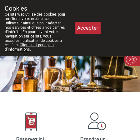
À partir de février 2026, nous serons à nou
Cookies
Pharmacie Meysen SPRL
Ce site Web utilise des cookies pour
011/610300
améliorer votre expérience
utilisateur ainsi que pour adapter
Accepter
nos services et offres à vos centres
d'intérêts. En poursuivant votre
navigation sur ce site, vous
acceptez l'utilisation de cookies à
ces fins.
Cliquez ici pour plus
d'informations
.
Aujourd'hui
A présent
fermé
Réservez ici
Prendre un