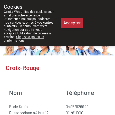
À partir de février 2026, nous serons
Cookies
Pharmacie Meysen SPRL
Ce site Web utilise des cookies pour
011/610300
améliorer votre expérience
utilisateur ainsi que pour adapter
Accepter
nos services et offres à vos centres
d'intérêts. En poursuivant votre
navigation sur ce site, vous
acceptez l'utilisation de cookies à
Aujourd'hui
A présent
fermé
ces fins.
Cliquez ici pour plus
d'informations
.
Croix-Rouge
Nom
Téléphone
Rode Kruis
0495/826949
Rustoordlaan 44 bus 12
011/611900