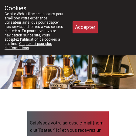
À partir de février 2026, nous serons 
Cookies
Pharmacie Meysen SPRL
Ce site Web utilise des cookies pour
011/610300
améliorer votre expérience
utilisateur ainsi que pour adapter
Accepter
nos services et offres à vos centres
d'intérêts. En poursuivant votre
navigation sur ce site, vous
acceptez l'utilisation de cookies à
ces fins.
Cliquez ici pour plus
d'informations
.
Aujourd'hui
fermé
Saisissez votre adresse e-mail (nom
d'utilisateur) ici et vous recevrez un