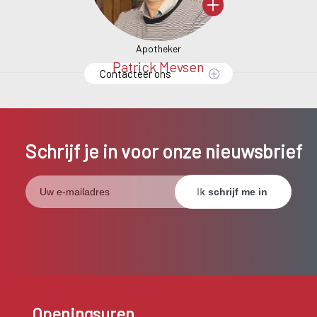
Apotheker
s
Patrick Meysen
S
Contacteer ons
Schrijf je in voor onze nieuwsbrief
Openingsuren