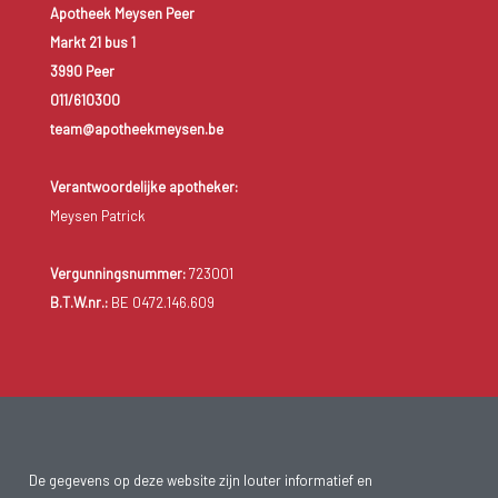
Apotheek Meysen Peer
Markt 21 bus 1
3990 Peer
011/610300
team@apotheekmeysen.be
Verantwoordelijke apotheker:
Meysen Patrick
Vergunningsnummer:
723001
B.T.W.nr.:
BE 0472.146.609
De gegevens op deze website zijn louter informatief en