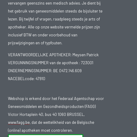
vervangen geenszins een medisch advies. Je dient bij
het gebruik van geneesmiddelen steeds de bijsluiter te
lezen. Bij twijfel of vragen, raadpleeg steeds je arts of
apotheker. Alle op onze website vermelde prijzen zijn
inclusief BTW en onder voorbehoud van
prijswijzigingen en of typfouten.
VERANTWOORDELIJKE APOTHEKER: Meysen Patrick
VERGUNNINGSNUMMER van de apotheek :
723001
ONDERNEMINGSNUMMER:
BE 0472.146.609
NACEBELcode: 47910
Webshop is erkend door het Federaal Agentschap voor
Geneesmiddelen en Gezondheidsproducten (FAGG)
Victor Hortaplein 40, bus 40 1060 BRUSSEL,
www.fagg.be
, dat de wettelikheid van de Belgische
(online) apotheken moet controleren.