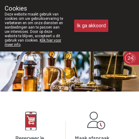
Vanaf februari 2026 zijn we voortaan ook 
Cookies
Apotheek Meysen Peer
Deze website maakt gebruik van
011/610300
cookies om uw gebruikservaring te
verbeteren en om onze diensten en
Ik ga akkoord
aanbiedingen aan te passen aan
uw interesses. Door op deze
website te blijven, accepteert u dit
gebruik van cookies.
Klik hier voor
meer info
.
Vandaag
Nu
gesloten
Reserveer je
Maak afspraak