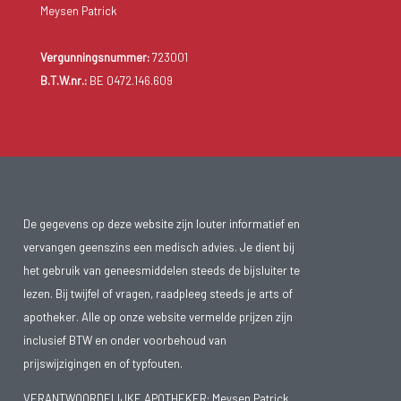
Meysen Patrick
Vergunningsnummer:
723001
B.T.W.nr.:
BE 0472.146.609
De gegevens op deze website zijn louter informatief en
vervangen geenszins een medisch advies. Je dient bij
het gebruik van geneesmiddelen steeds de bijsluiter te
lezen. Bij twijfel of vragen, raadpleeg steeds je arts of
apotheker. Alle op onze website vermelde prijzen zijn
inclusief BTW en onder voorbehoud van
prijswijzigingen en of typfouten.
VERANTWOORDELIJKE APOTHEKER: Meysen Patrick