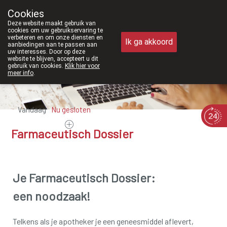
Vanaf februari 2026 zijn we voortaan ook 
Cookies
Apotheek Meysen Peer
Deze website maakt gebruik van
011/610300
cookies om uw gebruikservaring te
verbeteren en om onze diensten en
Ik ga akkoord
aanbiedingen aan te passen aan
uw interesses. Door op deze
website te blijven, accepteert u dit
gebruik van cookies.
Klik hier voor
meer info
.
Vandaag
Nu
gesloten
Farmaceutisch Dossier
Je Farmaceutisch Dossier:
een noodzaak!
Telkens als je apotheker je een geneesmiddel aflevert,