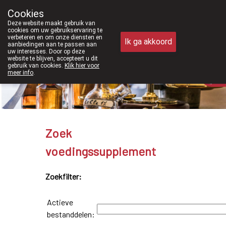
Vanaf februari 2026 zijn we voortaan
Cookies
Apotheek Meysen Peer
Deze website maakt gebruik van
011/610300
cookies om uw gebruikservaring te
verbeteren en om onze diensten en
Ik ga akkoord
aanbiedingen aan te passen aan
uw interesses. Door op deze
website te blijven, accepteert u dit
gebruik van cookies.
Klik hier voor
meer info
.
Vandaag
gesloten
Zoek
voedingssupplement
Zoekfilter:
Actieve
bestanddelen: