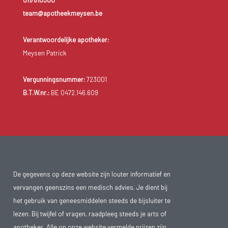
011/610300
team@apotheekmeysen.be
Verantwoordelijke apotheker:
Meysen Patrick
Vergunningsnummer:
723001
B.T.W.nr.:
BE 0472.146.609
De gegevens op deze website zijn louter informatief en
vervangen geenszins een medisch advies. Je dient bij
het gebruik van geneesmiddelen steeds de bijsluiter te
lezen. Bij twijfel of vragen, raadpleeg steeds je arts of
apotheker. Alle op onze website vermelde prijzen zijn