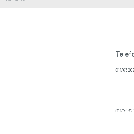
Telef
011/6326
011/7932