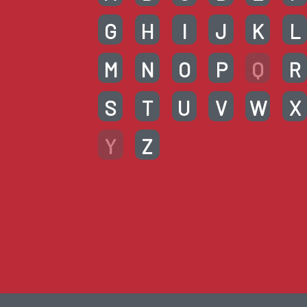
G
H
I
J
K
L
M
N
O
P
Q
R
S
T
U
V
W
X
Y
Z