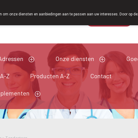
Vanaf februari 2026 zijn we voortaan ook weer op zat
 om onze diensten en aanbiedingen aan te passen aan uw interesses. Door op deze w
Wachtdienst
Vandaag
Nu
gesloten
Adressen
Onze diensten
Goe
 A-Z
Producten A-Z
Contact
pplementen
n
>
Tandartsen