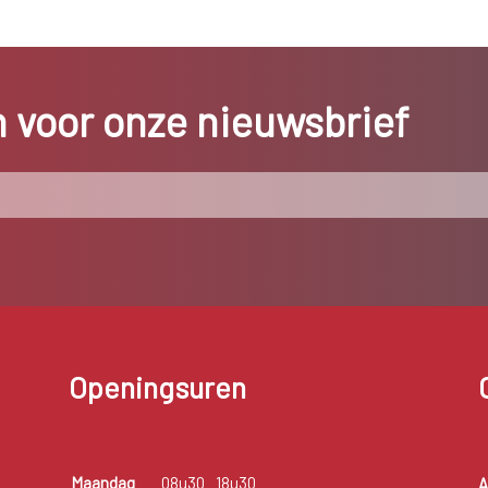
in voor onze nieuwsbrief
Openingsuren
Maandag
08u30
18u30
A