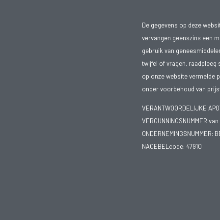
De gegevens op deze website
vervangen geenszins een med
gebruik van geneesmiddelen s
twijfel of vragen, raadpleeg 
op onze website vermelde pr
onder voorbehoud van prijsw
VERANTWOORDELIJKE APOTH
VERGUNNINGSNUMMER van d
ONDERNEMINGSNUMMER:
B
NACEBELcode: 47910