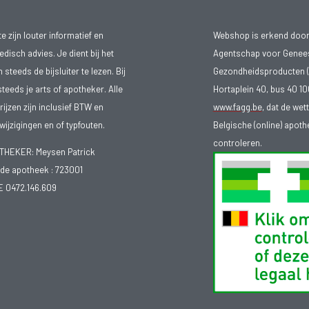
 zijn louter informatief en
Webshop is erkend door
isch advies. Je dient bij het
Agentschap voor Genee
teeds de bijsluiter te lezen. Bij
Gezondheidsproducten (
steeds je arts of apotheker. Alle
Hortaplein 40, bus 40 
ijzen zijn inclusief BTW en
www.fagg.be
, dat de wet
ijzigingen en of typfouten.
Belgische (online) apot
controleren.
EKER: Meysen Patrick
e apotheek :
723001
E 0472.146.609