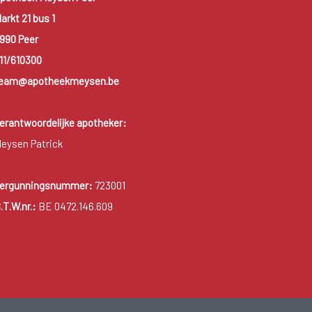
arkt 21 bus 1
990 Peer
11/610300
eam@apotheekmeysen.be
erantwoordelijke apotheker:
eysen Patrick
ergunningsnummer:
723001
.T.W.nr.:
BE 0472.146.609