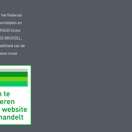
 het Federaal
smiddelen en
FAGG) Victor
1060 BRUSSEL,
telikheid van de
heken moet