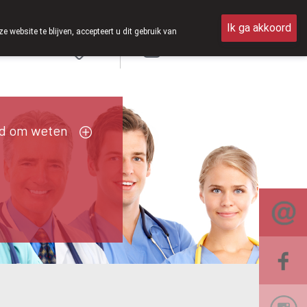
erdag open van 8u30 tot 12u30.
Ik ga akkoord
ebsite te blijven, accepteert u dit gebruik van
Aanmelden
FR
d om weten