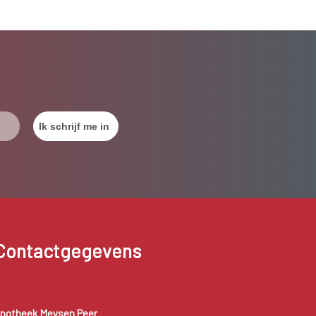
Contactgegevens
potheek Meysen Peer