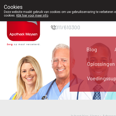
Cookies
Apotheek Meysen
Deze website maakt gebruik van cookies om uw gebruikservaring te verbeteren en
cookies.
Klik hier voor meer info
.
Peer
011/610300
Blog
Oplossingen
Voedingssu
Je bent hier: Home >
Adresse