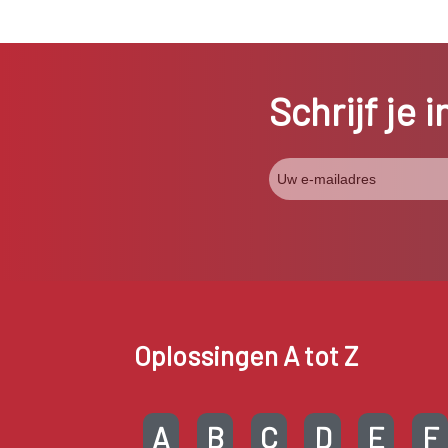
Schrijf je 
Oplossingen A tot Z
A
B
C
D
E
F