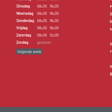
Dinsdag
08u30
18u30
M
Woensdag
08u30
18u30
3
Donderdag
08u30
18u30
0
Vrijdag
08u30
18u30
t
Zaterdag
08u30
12u30
Zondag
gesloten
V
Volgende week
M
V
B