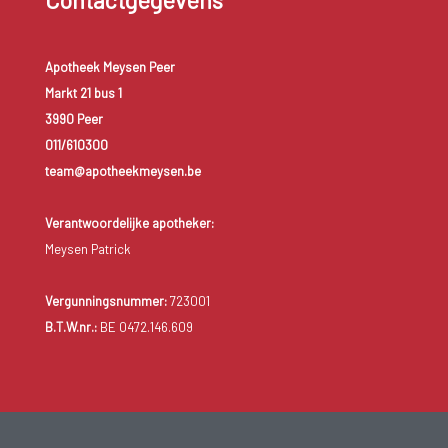
Contactgegevens
Apotheek Meysen Peer
Markt 21 bus 1
3990 Peer
011/610300
team@apotheekmeysen.be
Verantwoordelijke apotheker:
Meysen Patrick
Vergunningsnummer:
723001
B.T.W.nr.:
BE 0472.146.609