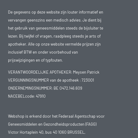
De gegevens op deze website zijn louter informatief en
vervangen geenszins een medisch advies. Je dient bij
het gebruik van geneesmiddelen steeds de bijsluiter te
lezen. Bij twijfel of vragen, raadpleeg steeds je arts of
apotheker. Alle op onze website vermelde prijzen zijn
inclusief BTW en onder voorbehoud van
prijswijzigingen en of typfouten.
VERANTWOORDELIJKE APOTHEKER: Meysen Patrick
VERGUNNINGSNUMMER van de apotheek :
723001
ONDERNEMINGSNUMMER:
BE 0472.146.609
NACEBELcode: 47910
Webshop is erkend door het Federaal Agentschap voor
Geneesmiddelen en Gezondheidsproducten (FAGG)
Victor Hortaplein 40, bus 40 1060 BRUSSEL,