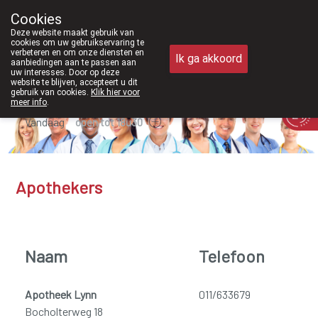
Vanaf februari 2026 zijn we voortaan o
Cookies
Apotheek Meysen Peer
Deze website maakt gebruik van
011/610300
cookies om uw gebruikservaring te
verbeteren en om onze diensten en
Ik ga akkoord
aanbiedingen aan te passen aan
uw interesses. Door op deze
website te blijven, accepteert u dit
gebruik van cookies.
Klik hier voor
meer info
.
Vandaag
open tot 18u30
Apothekers
Naam
Telefoon
Apotheek Lynn
011/633679
Bocholterweg 18