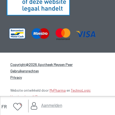
Copyright@2026 Apotheek Meysen Peer
-
Gebruikersrechten
-
Privacy
-
Website ontwikkeld door
MyPharma
en
TechnoLogic
Hosting door @iPower
Aanmelden
FR