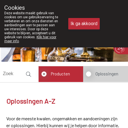
Vanaf februari 2026 zijn we voortaan 
Cookies
Apotheek Meysen Peer
Deze website maakt gebruik van
011/610300
cookies om uw gebruikservaring te
verbeteren en om onze diensten en
Ik ga akkoord
aanbiedingen aan te passen aan
uw interesses. Door op deze
website te blijven, accepteert u dit
gebruik van cookies.
Klik hier voor
meer info
.
Vandaag
Nu
gesloten
Producten
Oplossingen
Oplossingen A-Z
Voor de meeste kwalen, ongemakken en aandoeningen zijn
er oplossingen. Hierbij kunnen wij je helpen door informatie,