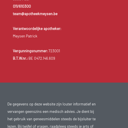
011/610300
team@apotheekmeysen.be
Verantwoordelijke apotheker:
Meysen Patrick
Vergunningsnummer:
723001
B.T.W.nr.:
BE 0472.146.609
De gegevens op deze website zijn louter informatief en
vervangen geenszins een medisch advies. Je dient bij
het gebruik van geneesmiddelen steeds de bijsluiter te
lezen. Bij twijfel of vragen, raadpleeg steeds je arts of