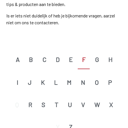
tips & producten aan te bieden.
Is er iets niet duidelijk of heb je bijkomende vragen, aarzel
niet om ons te contacteren.
A
B
C
D
E
F
G
H
I
J
K
L
M
N
O
P
Q
R
S
T
U
V
W
X
Y
Z