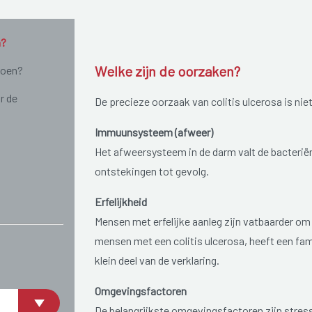
n?
Welke zijn de oorzaken?
doen?
r de
De precieze oorzaak van colitis ulcerosa is nie
Immuunsysteem (afweer)
Het afweersysteem in de darm valt de bacterië
ontstekingen tot gevolg.
Erfelijkheid
Mensen met erfelijke aanleg zijn vatbaarder om 
mensen met een colitis ulcerosa, heeft een fam
klein deel van de verklaring.
Omgevingsfactoren
De belangrijkste omgevingsfactoren zijn stress