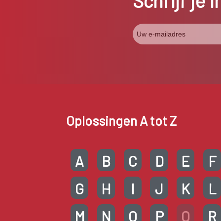
Schrijf je 
Oplossingen A tot Z
A
B
C
D
E
F
G
H
I
J
K
L
M
N
O
P
Q
R