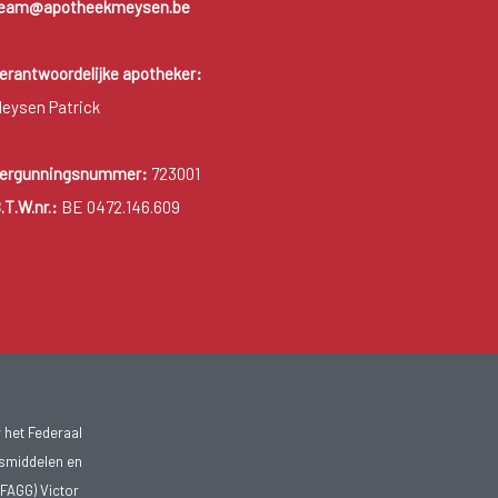
eam@apotheekmeysen.be
erantwoordelijke apotheker:
eysen Patrick
ergunningsnummer:
723001
.T.W.nr.:
BE 0472.146.609
 het Federaal
smiddelen en
FAGG) Victor