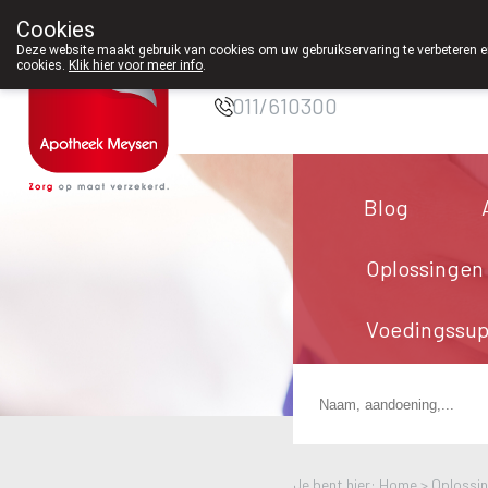
Cookies
Apotheek Meysen
Deze website maakt gebruik van cookies om uw gebruikservaring te verbeteren en
Peer
cookies.
Klik hier voor meer info
.
011/610300
Blog
Oplossingen
Voedingssu
Je bent hier: Home >
Oplossi