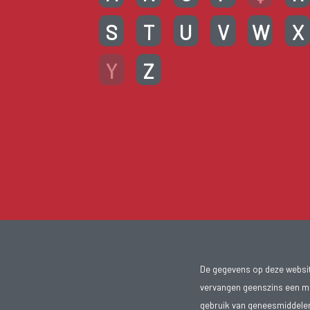
S
T
U
V
W
X
Y
Z
De gegevens op deze website
vervangen geenszins een med
gebruik van geneesmiddelen s