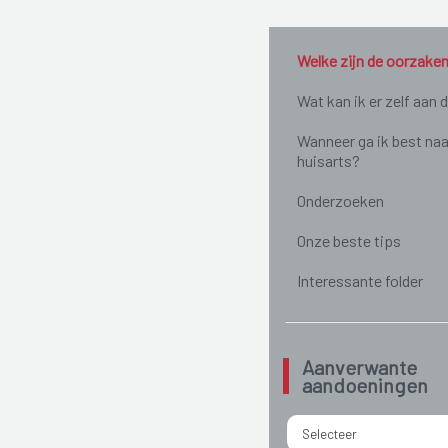
Welke zijn de oorzake
Wat kan ik er zelf aan 
Wanneer ga ik best naa
huisarts?
Onderzoeken
Onze beste tips
Interessante folder
Aanverwante
aandoeningen
Selecteer