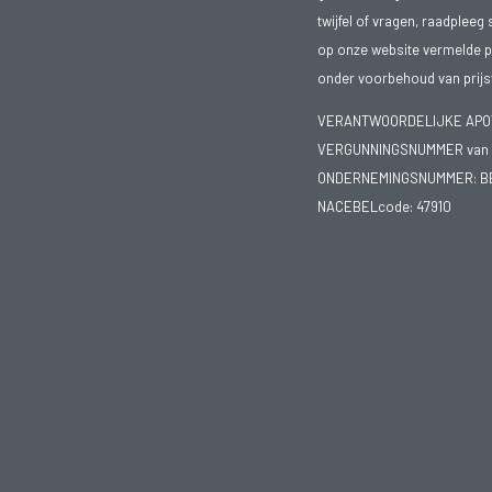
twijfel of vragen, raadpleeg 
op onze website vermelde pr
onder voorbehoud van prijsw
VERANTWOORDELIJKE APOTH
VERGUNNINGSNUMMER van d
ONDERNEMINGSNUMMER:
B
NACEBELcode: 47910