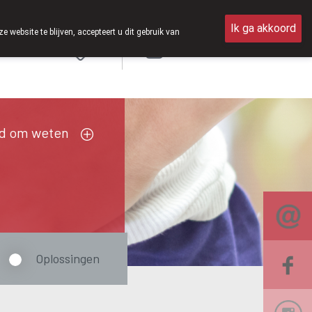
pen van 8u30 tot 12u30.
Ik ga akkoord
ebsite te blijven, accepteert u dit gebruik van
Aanmelden
FR
d om weten
Oplossingen