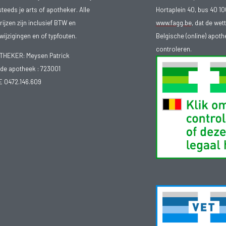
steeds je arts of apotheker. Alle
Hortaplein 40, bus 40 
ijzen zijn inclusief BTW en
www.fagg.be
, dat de wet
ijzigingen en of typfouten.
Belgische (online) apot
controleren.
EKER: Meysen Patrick
e apotheek :
723001
E 0472.146.609