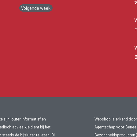
t
Volgende week
V
M
V
B
 zijn louter informatief en
Webshop is erkend door
isch advies. Je dient bij het
Agentschap voor Genee
teeds de bijsluiter te lezen. Bij
Gezondheidsproducten (