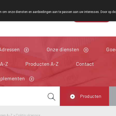
Vanaf februari 2026 zijn we voortaan ook weer op zaterdag o
 om onze diensten en aanbiedingen aan te passen aan uw interesses. Door op deze w
Wachtdienst
Vandaag
Nu
gesloten
Adressen
Onze diensten
Goe
 A-Z
Producten A-Z
Contact
pplementen
Producten
ngen A-Z
>
Colitis ulcerosa