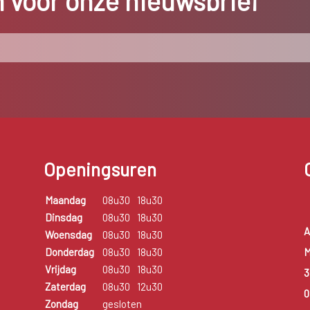
in voor onze nieuwsbrief
Openingsuren
Maandag
08u30
18u30
Dinsdag
08u30
18u30
A
Woensdag
08u30
18u30
M
Donderdag
08u30
18u30
Vrijdag
08u30
18u30
3
Zaterdag
08u30
12u30
0
Zondag
gesloten