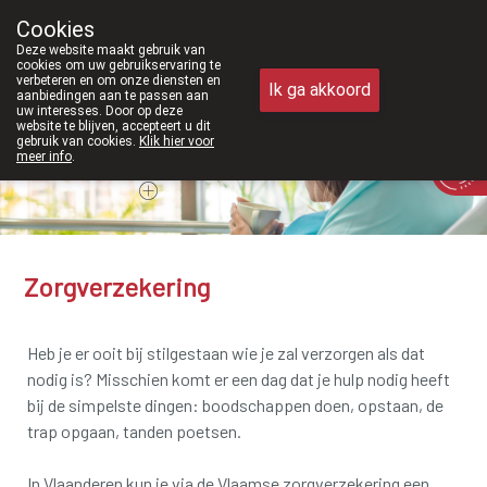
Vanaf februari 2026 zijn we voortaan 
Cookies
Apotheek Meysen Peer
Deze website maakt gebruik van
011/610300
cookies om uw gebruikservaring te
verbeteren en om onze diensten en
Ik ga akkoord
aanbiedingen aan te passen aan
uw interesses. Door op deze
website te blijven, accepteert u dit
gebruik van cookies.
Klik hier voor
Vandaag
Nu
gesloten
meer info
.
Zorgverzekering
Heb je er ooit bij stilgestaan wie je zal verzorgen als dat
nodig is? Misschien komt er een dag dat je hulp nodig heeft
bij de simpelste dingen: boodschappen doen, opstaan, de
trap opgaan, tanden poetsen.
In Vlaanderen kun je via de Vlaamse zorgverzekering een