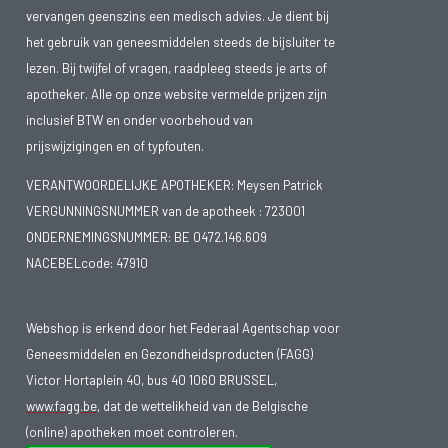
vervangen geenszins een medisch advies. Je dient bij
het gebruik van geneesmiddelen steeds de bijsluiter te
lezen. Bij twijfel of vragen, raadpleeg steeds je arts of
apotheker. Alle op onze website vermelde prijzen zijn
inclusief BTW en onder voorbehoud van
prijswijzigingen en of typfouten.
VERANTWOORDELIJKE APOTHEKER: Meysen Patrick
VERGUNNINGSNUMMER van de apotheek :
723001
ONDERNEMINGSNUMMER:
BE 0472.146.609
NACEBELcode: 47910
Webshop is erkend door het Federaal Agentschap voor
Geneesmiddelen en Gezondheidsproducten (FAGG)
Victor Hortaplein 40, bus 40 1060 BRUSSEL,
www.fagg.be
, dat de wettelikheid van de Belgische
(online) apotheken moet controleren.