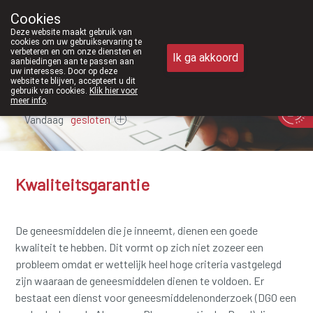
Vanaf februari 2026 zijn we voortaan 
Cookies
Apotheek Meysen Peer
Deze website maakt gebruik van
011/610300
cookies om uw gebruikservaring te
verbeteren en om onze diensten en
Ik ga akkoord
aanbiedingen aan te passen aan
uw interesses. Door op deze
website te blijven, accepteert u dit
gebruik van cookies.
Klik hier voor
meer info
.
Vandaag
gesloten
Kwaliteitsgarantie
De geneesmiddelen die je inneemt, dienen een goede
kwaliteit te hebben. Dit vormt op zich niet zozeer een
probleem omdat er wettelijk heel hoge criteria vastgelegd
zijn waaraan de geneesmiddelen dienen te voldoen. Er
bestaat een dienst voor geneesmiddelenonderzoek (DGO een