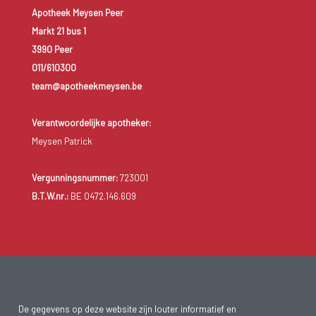
Apotheek Meysen Peer
Markt 21 bus 1
3990 Peer
011/610300
team@apotheekmeysen.be
Verantwoordelijke apotheker:
Meysen Patrick
Vergunningsnummer:
723001
B.T.W.nr.:
BE 0472.146.609
De gegevens op deze website zijn louter informatief en