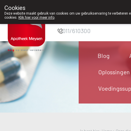
Cookies
Apotheek Meysen
Deze website maakt gebruik van cookies om uw gebruikservaring te verbeteren en
cookies.
Klik hier voor meer info
.
Peer
011/610300
Blog
Oplossingen
Voedingssu
Je bent hier: Home >
Onze die