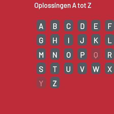
Oplossingen A tot Z
A
B
C
D
E
F
G
H
I
J
K
L
M
N
O
P
Q
R
S
T
U
V
W
X
Y
Z