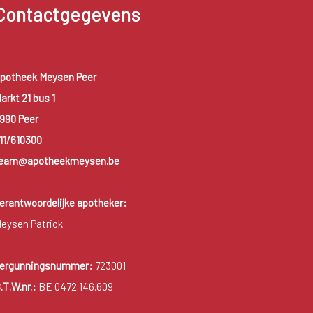
Contactgegevens
potheek Meysen Peer
arkt 21 bus 1
990 Peer
11/610300
eam@apotheekmeysen.be
erantwoordelijke apotheker:
eysen Patrick
ergunningsnummer:
723001
.T.W.nr.:
BE 0472.146.609