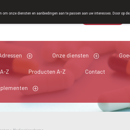
Vanaf februari 2026 zijn we voortaan ook weer op 
 om onze diensten en aanbiedingen aan te passen aan uw interesses. Door op deze w
Wachtdienst
Vandaag
Nu
gesloten
Adressen
Onze diensten
Goe
 A-Z
Producten A-Z
Contact
pplementen
nsten
>
Medicatieschema