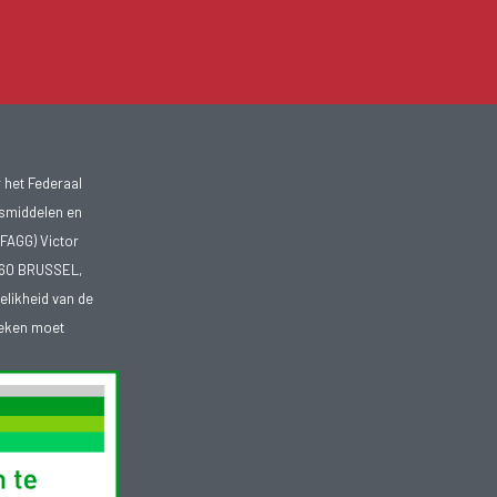
 het Federaal
smiddelen en
FAGG) Victor
1060 BRUSSEL,
telikheid van de
heken moet