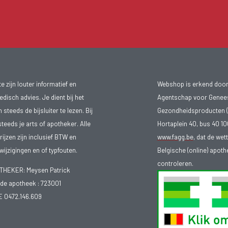
 zijn louter informatief en
Webshop is erkend door
isch advies. Je dient bij het
Agentschap voor Genee
teeds de bijsluiter te lezen. Bij
Gezondheidsproducten (
steeds je arts of apotheker. Alle
Hortaplein 40, bus 40 
ijzen zijn inclusief BTW en
www.fagg.be
, dat de wet
ijzigingen en of typfouten.
Belgische (online) apot
controleren.
EKER: Meysen Patrick
e apotheek :
723001
E 0472.146.609