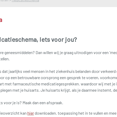
a
catieschema, iets voor jou?
dere geneesmiddelen?
Dan willen wij je graag uitnodigen voor een 'm
ellen.
 dat jaarlijks veel mensen in het ziekenhuis belanden door verkeerd
oor op een betrouwbare oorsprong een gesprek te voeren, voorko
tart met farmaceutische medicatiegesprekken.
waardoor wij met je 
plegen met je huisarts.
Je huisarts krijgt, als je daarmee instemt, d
ts voor je is?
Maak dan een afspraak.
tieoverzicht kan
hier
downloaden.
toepassing het in te vullen en mee