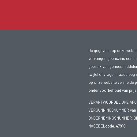
De gegevens op deze website
vervangen geenszins een med
gebruik van geneesmiddelen s
twijfel of vragen, raadpleeg 
op onze website vermelde pr
onder voorbehoud van prijsw
VERANTWOORDELIJKE APOTH
VERGUNNINGSNUMMER van d
ONDERNEMINGSNUMMER:
B
NACEBELcode: 47910