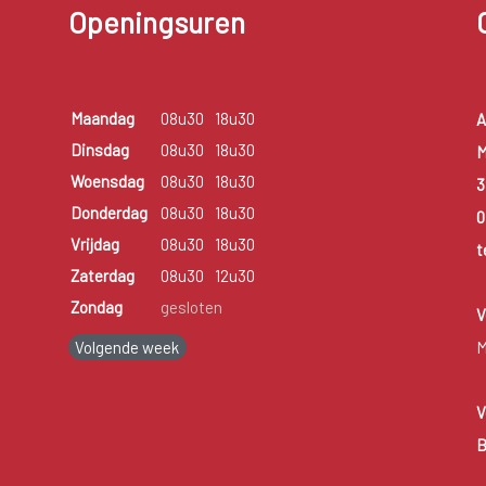
Openingsuren
Maandag
08u30
18u30
A
Dinsdag
08u30
18u30
M
Woensdag
08u30
18u30
3
Donderdag
08u30
18u30
0
Vrijdag
08u30
18u30
t
Zaterdag
08u30
12u30
Zondag
gesloten
V
Volgende week
M
V
B