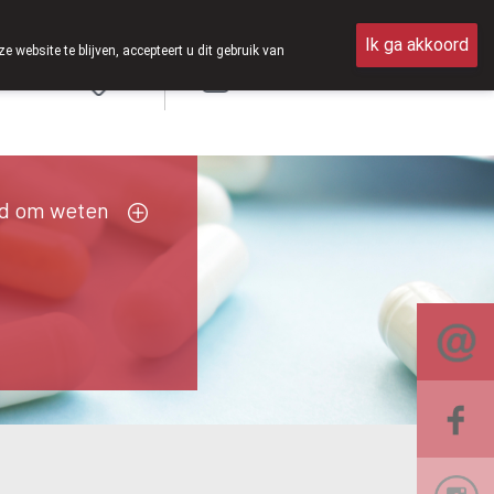
zaterdag open van 8u30 tot 12u30.
Ik ga akkoord
ebsite te blijven, accepteert u dit gebruik van
Aanmelden
d om weten