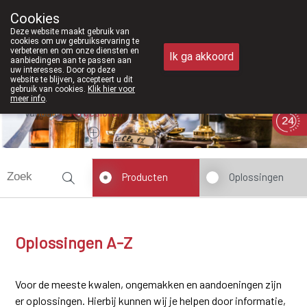
Vanaf februari 2026 zijn we voortaan ook
Cookies
Apotheek Meysen Peer
Deze website maakt gebruik van
011/610300
cookies om uw gebruikservaring te
verbeteren en om onze diensten en
Ik ga akkoord
aanbiedingen aan te passen aan
uw interesses. Door op deze
website te blijven, accepteert u dit
gebruik van cookies.
Klik hier voor
meer info
.
Vandaag
Nu
gesloten
Producten
Oplossingen
Oplossingen A-Z
Voor de meeste kwalen, ongemakken en aandoeningen zijn
er oplossingen. Hierbij kunnen wij je helpen door informatie,