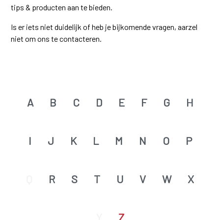
tips & producten aan te bieden.
Is er iets niet duidelijk of heb je bijkomende vragen, aarzel
niet om ons te contacteren.
A
B
C
D
E
F
G
H
I
J
K
L
M
N
O
P
Q
R
S
T
U
V
W
X
Y
Z