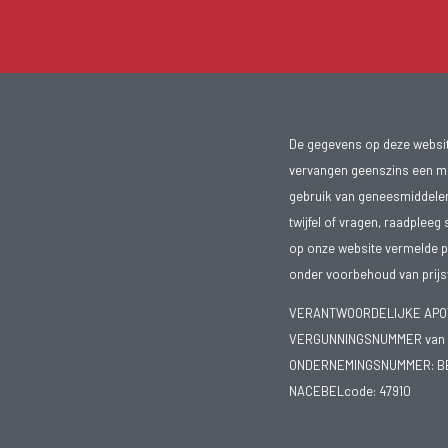
De gegevens op deze website
vervangen geenszins een med
gebruik van geneesmiddelen s
twijfel of vragen, raadpleeg 
op onze website vermelde pr
onder voorbehoud van prijsw
VERANTWOORDELIJKE APOTH
VERGUNNINGSNUMMER van d
ONDERNEMINGSNUMMER:
B
NACEBELcode: 47910