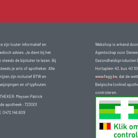
 zijn louter informatief en
Webshop is erkend door
isch advies. Je dient bij het
Agentschap voor Genee
teeds de bijsluiter te lezen. Bij
Gezondheidsproducten (
steeds je arts of apotheker. Alle
Hortaplein 40, bus 40 
ijzen zijn inclusief BTW en
www.fagg.be
, dat de wet
ijzigingen en of typfouten.
Belgische (online) apot
controleren.
EKER: Meysen Patrick
e apotheek :
723001
E 0472.146.609