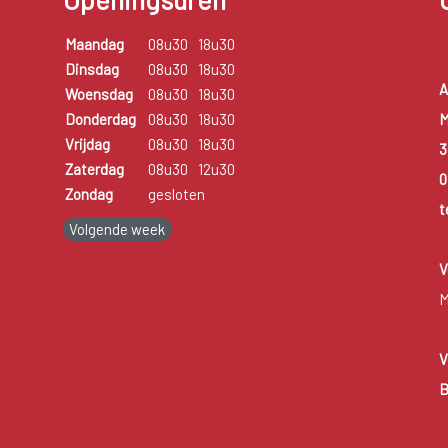
Maandag
08u30
18u30
Dinsdag
08u30
18u30
A
Woensdag
08u30
18u30
M
Donderdag
08u30
18u30
Vrijdag
08u30
18u30
3
Zaterdag
08u30
12u30
0
Zondag
gesloten
t
Volgende week
V
M
V
B