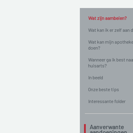
Wat zijn aambeien?
Wat kan ik er zelf aan 
Wat kan mijn apotheke
doen?
Wanneer ga ik best naa
huisarts?
In beeld
Onze beste tips
Interessante folder
Aanverwante
aandoeningen