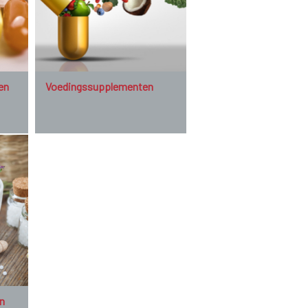
en
Voedingssupplementen
n