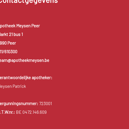
potheek Meysen Peer
arkt 21 bus 1
990 Peer
11/610300
eam@apotheekmeysen.be
erantwoordelijke apotheker:
eysen Patrick
ergunningsnummer:
723001
.T.W.nr.:
BE 0472.146.609