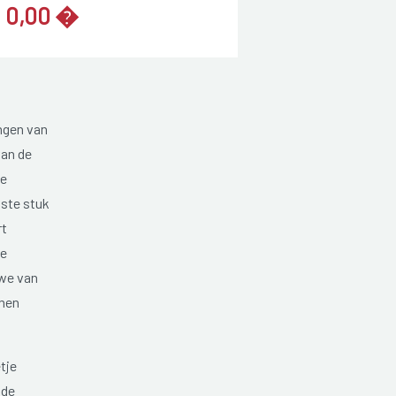
0,00 �
ngen van
van de
te
tste stuk
rt
de
 we van
men
tje
 de