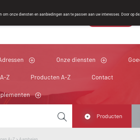
 om onze diensten en aanbiedingen aan te passen aan uw interesses. Door op deze w
Wachtdienst
Vandaag
open tot 18u30
Adressen
Onze diensten
Goe
 A-Z
Producten A-Z
Contact
pplementen
Producten
ngen A-Z
>
Aambeien