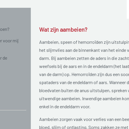
Wat zijn aambeien?
doen?
r voor mij
Aambeien, speen of hemorroïden zijn uitstulpi
het slijmvlies aan de binnenkant van het einde 
r de
darm. Bij aambeien zetten de aders in die zach
weefsels bij de aars en in de endeldarm (het laa
van de darm) op. Hemorroïden zijn dus een soo
spataders van de endeldarm of aars. Wanneer 
bloedvaten buiten de anus uitstulpen, spreken
uitwendige aambeien. Inwendige aambeien ko
enkel in de endeldarm voor.
Aambeien zorgen vaak voor verlies van een bee
bloed, slijm of ontlasting. Soms zakken ze met