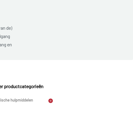
van de)
elgang
ang en
r productcategorieën
ische hulpmiddelen