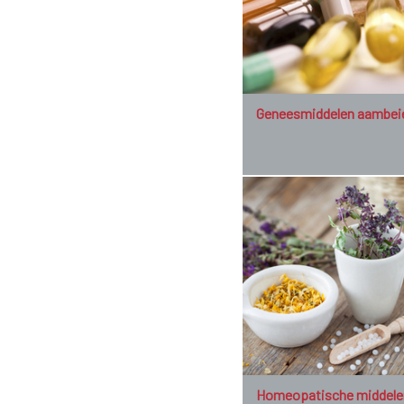
Geneesmiddelen aambei
Homeopatische middele