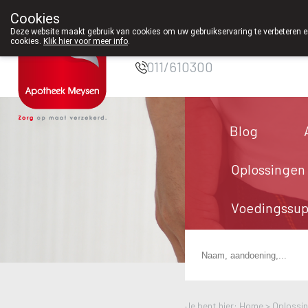
30.
Cookies
Apotheek Meysen
Deze website maakt gebruik van cookies om uw gebruikservaring te verbeteren en
Peer
cookies.
Klik hier voor meer info
.
011/610300
Blog
Oplossingen
Voedingssu
Je bent hier: Home >
Oplossi