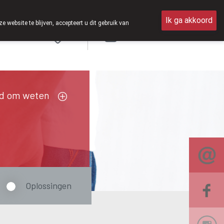
Ik ga akkoord
ebsite te blijven, accepteert u dit gebruik van
Aanmelden
FR
d om weten
Oplossingen