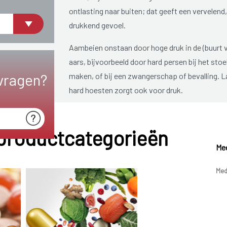
ontlasting naar buiten; dat geeft een vervelend,
drukkend gevoel.
Aambeien onstaan door hoge druk in de (buurt 
aars, bijvoorbeeld door hard persen bij het sto
vragen?
maken, of bij een zwangerschap of bevalling. L
hard hoesten zorgt ook voor druk.
Aambeien zijn vervelend, maar onschuldig. Ze
verdwijnen meestal vanzelf.
 productcategorieën
Mee
Med