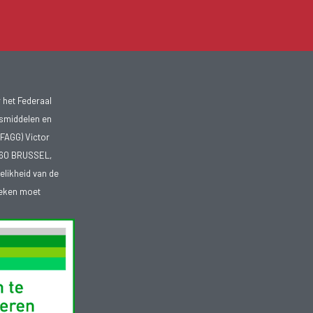
 het Federaal
smiddelen en
FAGG) Victor
1060 BRUSSEL,
telikheid van de
heken moet