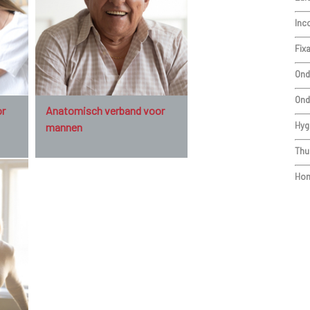
Inc
Fix
Ond
Ond
or
Anatomisch verband voor
Hyg
mannen
Thu
Hom