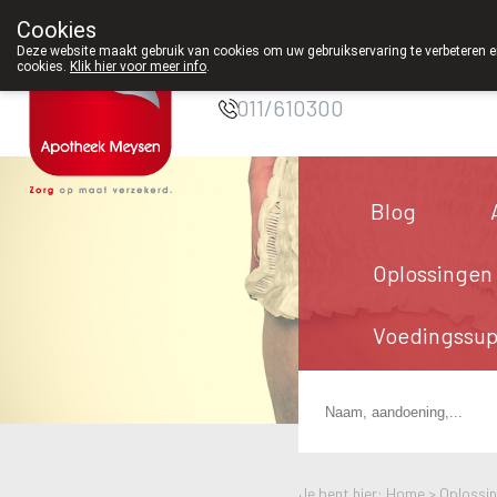
tot 12u30.
Cookies
Apotheek Meysen
Deze website maakt gebruik van cookies om uw gebruikservaring te verbeteren en
Peer
cookies.
Klik hier voor meer info
.
011/610300
Blog
Oplossingen
Voedingssu
Je bent hier: Home >
Oplossi