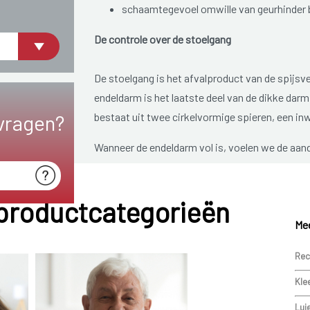
schaamtegevoel omwille van geurhinder b
De controle over de stoelgang
De stoelgang is het afvalproduct van de spijsve
endeldarm is het laatste deel van de dikke darm
vragen?
bestaat uit twee cirkelvormige spieren, een inw
Wanneer de endeldarm vol is, voelen we de aand
inwendige sluitspier zal dan ontspannen, zonde
kunnen we wel bewust aanspannen, zodat we de
 productcategorieën
ontspannen we de uitwendige sluitspier, zodat 
Mee
Bij het ophouden van de stoelgang speelt ook
van spieren die het bekken ondersteunt.
Rec
Kle
Lui