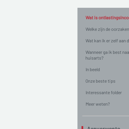
Wat is ontlastingsinco
Welke zijn de oorzake
Wat kan ik er zelf aan 
Wanneer ga ik best naa
huisarts?
In beeld
Onze beste tips
Interessante folder
Meer weten?
Aanverwante