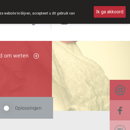
Ik ga akkoord
ebsite te blijven, accepteert u dit gebruik van
Aanmelden
FR
d om weten
Oplossingen