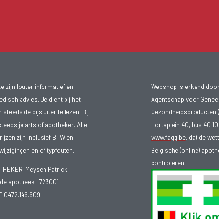
 zijn louter informatief en
Webshop is erkend door
isch advies. Je dient bij het
Agentschap voor Genee
teeds de bijsluiter te lezen. Bij
Gezondheidsproducten (
steeds je arts of apotheker. Alle
Hortaplein 40, bus 40 
ijzen zijn inclusief BTW en
www.fagg.be
, dat de wet
ijzigingen en of typfouten.
Belgische (online) apot
controleren.
EKER: Meysen Patrick
e apotheek :
723001
E 0472.146.609