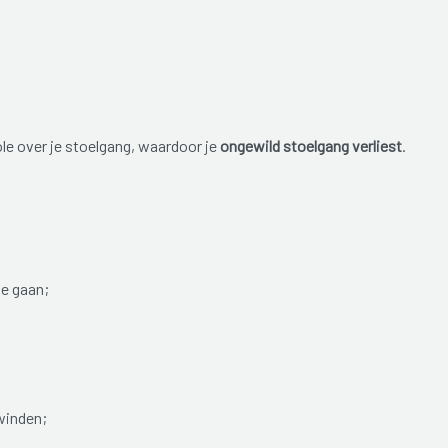
ole over je stoelgang, waardoor je
ongewild stoelgang verliest
.
te gaan;
winden;