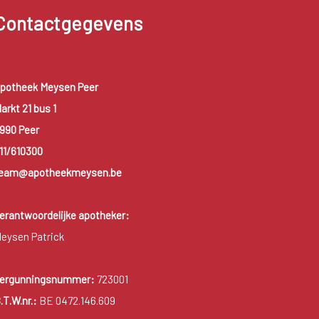
Contactgegevens
potheek Meysen Peer
arkt 21 bus 1
990 Peer
11/610300
eam@apotheekmeysen.be
erantwoordelijke apotheker:
eysen Patrick
ergunningsnummer:
723001
.T.W.nr.:
BE 0472.146.609