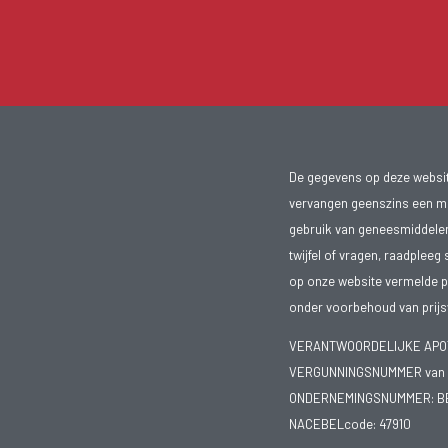
De gegevens op deze website
vervangen geenszins een med
gebruik van geneesmiddelen s
twijfel of vragen, raadpleeg 
op onze website vermelde pr
onder voorbehoud van prijsw
VERANTWOORDELIJKE APOTH
VERGUNNINGSNUMMER van d
ONDERNEMINGSNUMMER:
B
NACEBELcode: 47910