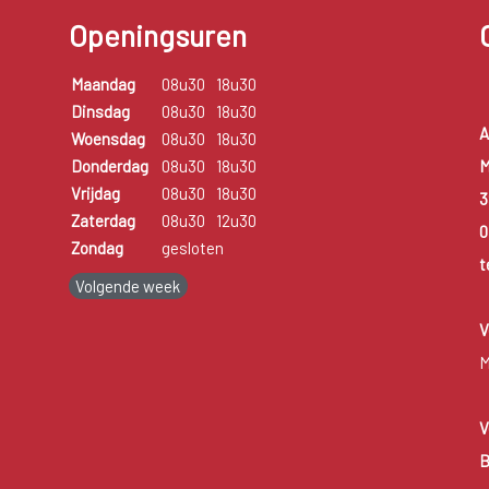
Openingsuren
Maandag
08u30
18u30
Dinsdag
08u30
18u30
A
Woensdag
08u30
18u30
M
Donderdag
08u30
18u30
Vrijdag
08u30
18u30
3
Zaterdag
08u30
12u30
0
Zondag
gesloten
t
Volgende week
V
M
V
B