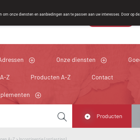
 om onze diensten en aanbiedingen aan te passen aan uw interesses. Door op deze w
Wachtdienst
Vandaag
Nu
gesloten
Adressen
Onze diensten
Goe
 A-Z
Producten A-Z
Contact
pplementen
Producten
ngen A-Z
>
Incontinentie (ontlasting)