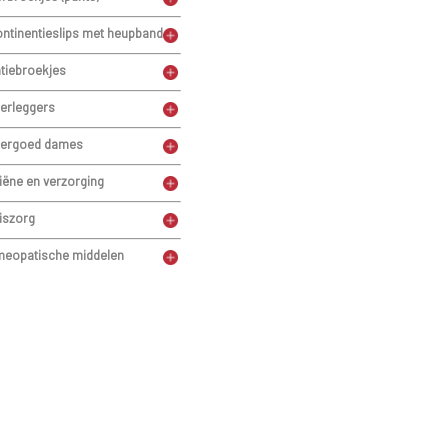
ontinentieslips met heupband
atiebroekjes
erleggers
ergoed dames
iëne en verzorging
iszorg
eopatische middelen