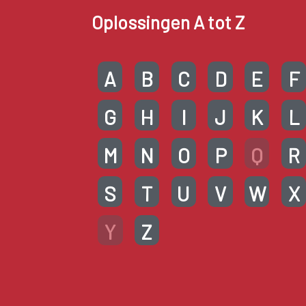
Oplossingen A tot Z
A
B
C
D
E
F
G
H
I
J
K
L
M
N
O
P
Q
R
S
T
U
V
W
X
Y
Z