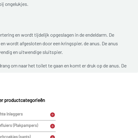
ij ongelukjes.
rtering en wordt tijdelijk opgeslagen in de endeldarm. De
 en wordt afgesloten door een kringspier, de anus. De anus
endig en uitwendige sluitspier.
rang om naar het toilet te gaan en komt er druk op de anus. De
r dat we daar zelf invloed op hebben. De uitwendige sluitspier
 stoelgang kunnen ophouden. Als we naar het toilet gaan,
de stoelgang naar buiten kan.
r productcategorieën
 de bekkenbodem een rol. De bekkenbodem is een soort wand
hte Inleggers
efluiers (Plakpampers)
erbroekjes (pants)