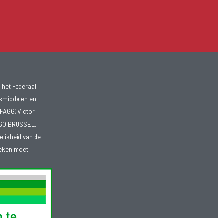
 het Federaal
smiddelen en
FAGG) Victor
1060 BRUSSEL,
telikheid van de
heken moet