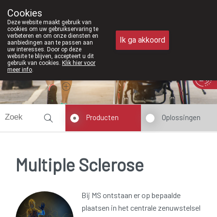
Vanaf februari 2026 zijn we voortaan 
Cookies
Apotheek Meysen Peer
Deze website maakt gebruik van
011/610300
cookies om uw gebruikservaring te
verbeteren en om onze diensten en
Ik ga akkoord
aanbiedingen aan te passen aan
uw interesses. Door op deze
website te blijven, accepteert u dit
gebruik van cookies.
Klik hier voor
meer info
.
Vandaag
Nu
gesloten
Producten
Oplossingen
Multiple Sclerose
Bij MS ontstaan er op bepaalde
plaatsen in het centrale zenuwstelsel