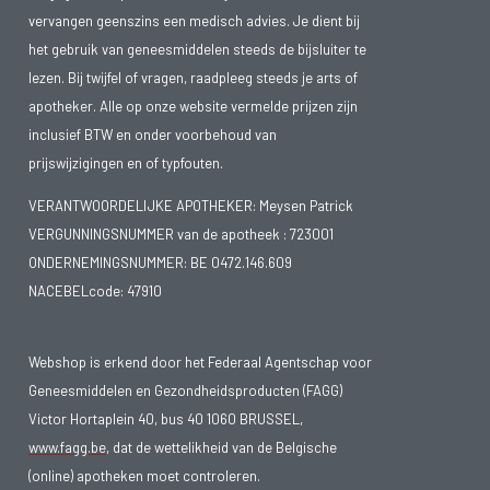
vervangen geenszins een medisch advies. Je dient bij
het gebruik van geneesmiddelen steeds de bijsluiter te
lezen. Bij twijfel of vragen, raadpleeg steeds je arts of
apotheker. Alle op onze website vermelde prijzen zijn
inclusief BTW en onder voorbehoud van
prijswijzigingen en of typfouten.
VERANTWOORDELIJKE APOTHEKER: Meysen Patrick
VERGUNNINGSNUMMER van de apotheek :
723001
ONDERNEMINGSNUMMER:
BE 0472.146.609
NACEBELcode: 47910
Webshop is erkend door het Federaal Agentschap voor
Geneesmiddelen en Gezondheidsproducten (FAGG)
Victor Hortaplein 40, bus 40 1060 BRUSSEL,
www.fagg.be
, dat de wettelikheid van de Belgische
(online) apotheken moet controleren.