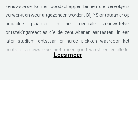
zenuwstelsel komen boodschappen binnen die vervolgens
verwerkt en weer uitgezonden worden. Bij MS ontstaan er op
bepaalde plaatsen in het centrale zenuwstelsel
ontstekingsreacties die de zenuwbanen aantasten. In een
later stadium ontstaan er harde plekken waardoor het
centrale zenuwstelsel niet meer goed werkt en er allerlei
Lees meer
klachten ontstaan zoals verlammingen en stoornissen van
het gevoel.
De ontstekingen kunnen op verschillende plaatsen in het CZ
ontstaan, zodat de symptomen bij MS sterk verschillend zijn.
Enkele typische klachten zijn:
vermoeidheid;
verminderd zicht of gezichtsverlies aan één oog;
gevoelsstoornissen (tintelingen, verminderde