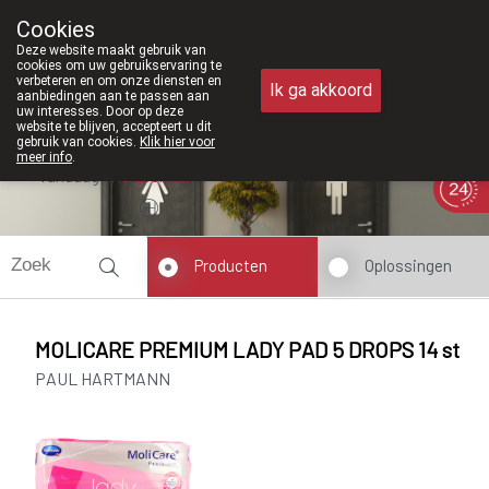
Vanaf februari 2026 zijn we voortaan
Cookies
Apotheek Meysen Peer
Deze website maakt gebruik van
011/610300
cookies om uw gebruikservaring te
verbeteren en om onze diensten en
Ik ga akkoord
aanbiedingen aan te passen aan
uw interesses. Door op deze
website te blijven, accepteert u dit
gebruik van cookies.
Klik hier voor
meer info
.
Vandaag
Nu
gesloten
Producten
Oplossingen
MOLICARE PREMIUM LADY PAD 5 DROPS 14 st
PAUL HARTMANN