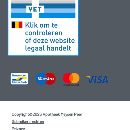
Copyright@2026 Apotheek Meysen Peer
-
Gebruikersrechten
-
Privacy
-