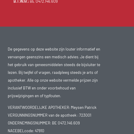
B.T.W.nr.:
BE 0472.146.609
De gegevens op deze website zijn louter informatief en
vervangen geenszins een medisch advies. Je dient bij
het gebruik van geneesmiddelen steeds de bijsluiter te
lezen. Bij twijfel of vragen, raadpleeg steeds je arts of
apotheker. Alle op onze website vermelde prijzen zijn
inclusief BTW en onder voorbehoud van
prijswijzigingen en of typfouten.
VERANTWOORDELIJKE APOTHEKER: Meysen Patrick
VERGUNNINGSNUMMER van de apotheek :
723001
ONDERNEMINGSNUMMER:
BE 0472.146.609
NACEBELcode: 47910