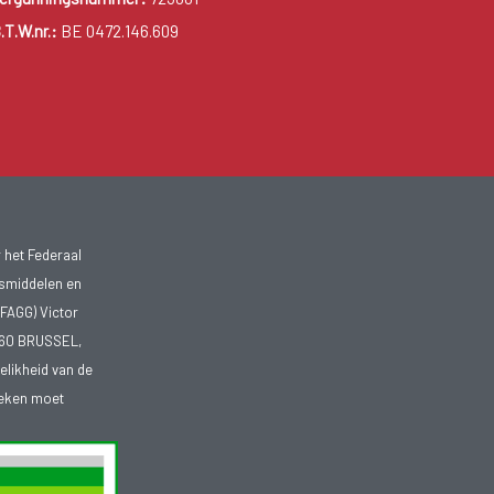
.T.W.nr.:
BE 0472.146.609
 het Federaal
smiddelen en
FAGG) Victor
1060 BRUSSEL,
telikheid van de
heken moet