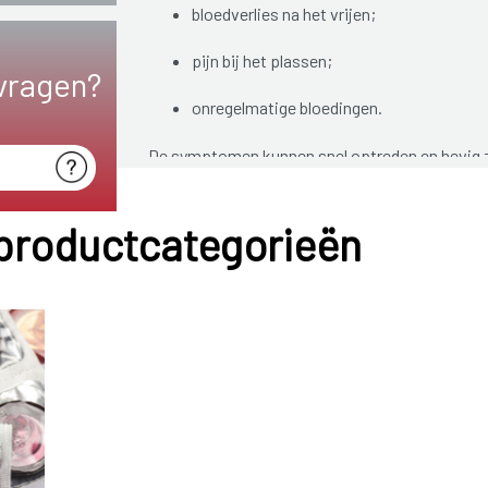
bloedverlies na het vrijen;
pijn bij het plassen;
vragen?
onregelmatige bloedingen.
De symptomen kunnen snel optreden en hevig zij
ze sluimerend, zodat de ontsteking onopgemerk
 productcategorieën
Een eileiderontsteking moet steeds behandeld w
beschadigd raken. Door vorming van littekenwe
het risico op een buitenbaarmoederlijke zwan