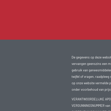
De gegevens op deze website
vervangen geenszins een med
gebruik van geneesmiddelen s
twijfel of vragen, raadpleeg 
op onze website vermelde pr
onder voorbehoud van prijsw
VERANTWOORDELIJKE APOTH
VERGUNNINGSNUMMER van d