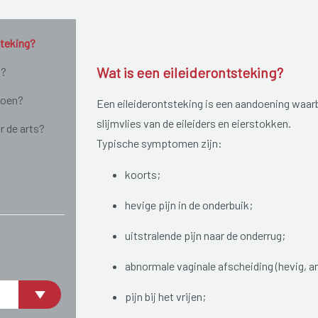
steking?
Wat is een eileiderontsteking?
n?
doen?
Een eileiderontsteking is een aandoening waarbi
slijmvlies van de eileiders en eierstokken.
r de arts?
Typische symptomen zijn:
koorts;
hevige pijn in de onderbuik;
uitstralende pijn naar de onderrug;
abnormale vaginale afscheiding (hevig, an
pijn bij het vrijen;