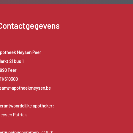
Contactgegevens
potheek Meysen Peer
arkt 21 bus 1
990 Peer
11/610300
eam@apotheekmeysen.be
erantwoordelijke apotheker:
eysen Patrick
ergunningsnummer:
723001