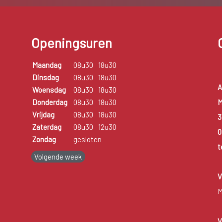
Openingsuren
Maandag
08u30
18u30
Dinsdag
08u30
18u30
A
Woensdag
08u30
18u30
M
Donderdag
08u30
18u30
Vrijdag
08u30
18u30
3
Zaterdag
08u30
12u30
0
Zondag
gesloten
t
Volgende week
V
M
V