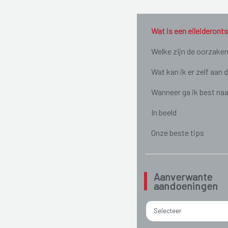
Wat is een eileideront
Welke zijn de oorzake
Wat kan ik er zelf aan 
Wanneer ga ik best naa
In beeld
Onze beste tips
Aanverwante
aandoeningen
Selecteer