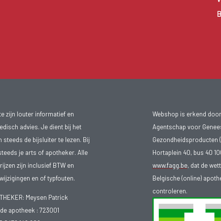
B
 zijn louter informatief en
Webshop is erkend door
isch advies. Je dient bij het
Agentschap voor Genee
teeds de bijsluiter te lezen. Bij
Gezondheidsproducten (
steeds je arts of apotheker. Alle
Hortaplein 40, bus 40 
ijzen zijn inclusief BTW en
www.fagg.be
, dat de wet
ijzigingen en of typfouten.
Belgische (online) apot
controleren.
EKER: Meysen Patrick
e apotheek :
723001