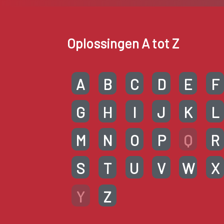
Oplossingen A tot Z
A
B
C
D
E
F
G
H
I
J
K
L
M
N
O
P
Q
R
S
T
U
V
W
X
Y
Z