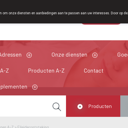
Vanaf februari 2026 zijn we voortaan ook weer op zaterdag open va
 om onze diensten en aanbiedingen aan te passen aan uw interesses. Door op deze w
Wachtdienst
Vandaag
gesloten
Adressen
Onze diensten
Goe
 A-Z
Producten A-Z
Contact
pplementen
Producten
ngen A-Z
>
Eileiderontsteking