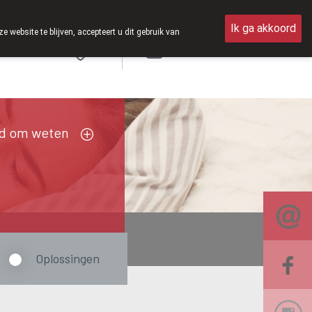
n 8u30 tot 12u30.
Ik ga akkoord
ebsite te blijven, accepteert u dit gebruik van
Aanmelden
FR
d om weten
Oplossingen