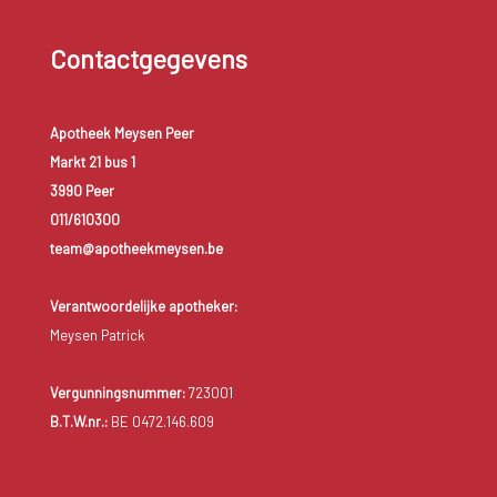
Contactgegevens
Apotheek Meysen Peer
Markt 21 bus 1
3990 Peer
011/610300
team@apotheekmeysen.be
Verantwoordelijke apotheker:
Meysen Patrick
Vergunningsnummer:
723001
B.T.W.nr.:
BE 0472.146.609