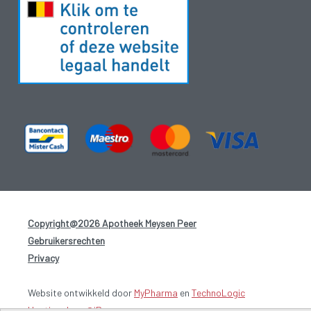
Copyright@2026 Apotheek Meysen Peer
-
Gebruikersrechten
-
Privacy
-
Website ontwikkeld door
MyPharma
en
TechnoLogic
Hosting door @iPower