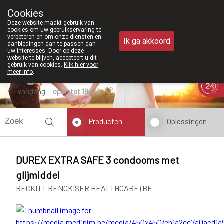
Vanaf februari 2026 z
Cookies
Apotheek Meysen Peer
Deze website maakt gebruik van
011/610300
cookies om uw gebruikservaring te
verbeteren en om onze diensten en
Ik ga akkoord
aanbiedingen aan te passen aan
uw interesses. Door op deze
website te blijven, accepteert u dit
gebruik van cookies.
Klik hier voor
meer info
.
Vandaag
open tot 18u30
Producten
Oplossingen
DUREX EXTRA SAFE 3 condooms met
glijmiddel
RECKITT BENCKISER HEALTHCARE (BE