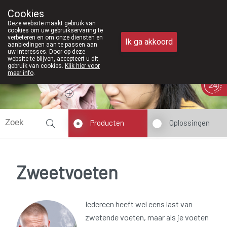
Vanaf februari 2026 zijn we voortaan o
Cookies
Apotheek Meysen Peer
Deze website maakt gebruik van
011/610300
cookies om uw gebruikservaring te
verbeteren en om onze diensten en
Ik ga akkoord
aanbiedingen aan te passen aan
uw interesses. Door op deze
website te blijven, accepteert u dit
gebruik van cookies.
Klik hier voor
meer info
.
Vandaag
Nu
gesloten
Producten
Oplossingen
Zweetvoeten
Iedereen heeft wel eens last van
zwetende voeten, maar als je voeten