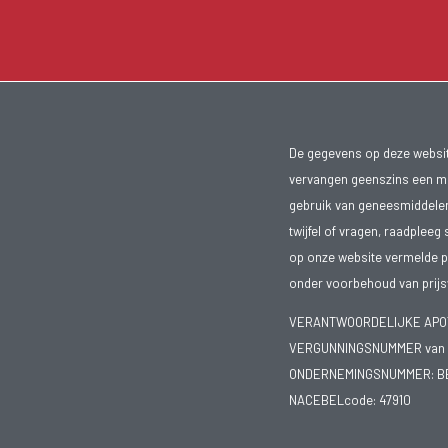
De gegevens op deze website
vervangen geenszins een med
gebruik van geneesmiddelen s
twijfel of vragen, raadpleeg 
op onze website vermelde pr
onder voorbehoud van prijsw
VERANTWOORDELIJKE APOTH
VERGUNNINGSNUMMER van d
ONDERNEMINGSNUMMER:
B
NACEBELcode: 47910