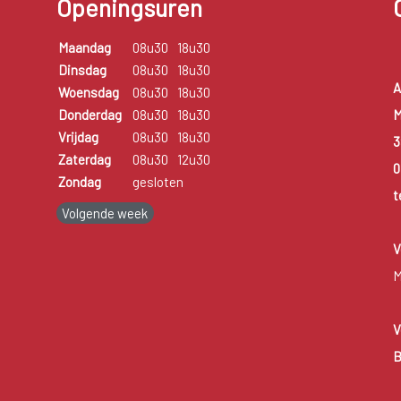
Openingsuren
Maandag
08u30
18u30
Dinsdag
08u30
18u30
A
Woensdag
08u30
18u30
M
Donderdag
08u30
18u30
Vrijdag
08u30
18u30
3
Zaterdag
08u30
12u30
0
Zondag
gesloten
t
Volgende week
V
M
V
B