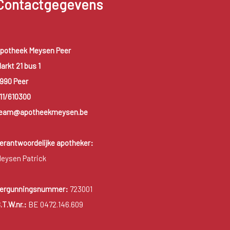
Contactgegevens
potheek Meysen Peer
arkt 21 bus 1
990 Peer
11/610300
eam@apotheekmeysen.be
erantwoordelijke apotheker:
eysen Patrick
ergunningsnummer:
723001
.T.W.nr.:
BE 0472.146.609