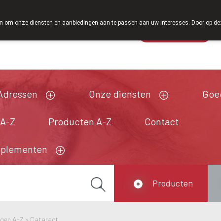
Vanaf februari 2026 zijn we voortaan ook weer op zaterdag o
 om onze diensten en aanbiedingen aan te passen aan uw interesses. Door op deze w
Wachtdienst
Vandaag
Nu
gesloten
Adressen
Onze diensten
Goe
 A-Z
Producten A-Z
Contact
pplementen
Producten
ngen A-Z
>
Cataract