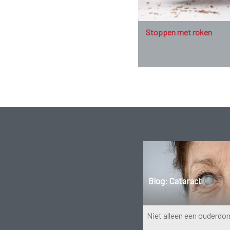
Stoppen met roken
Blog: Cataract
Niet alleen een ouderd