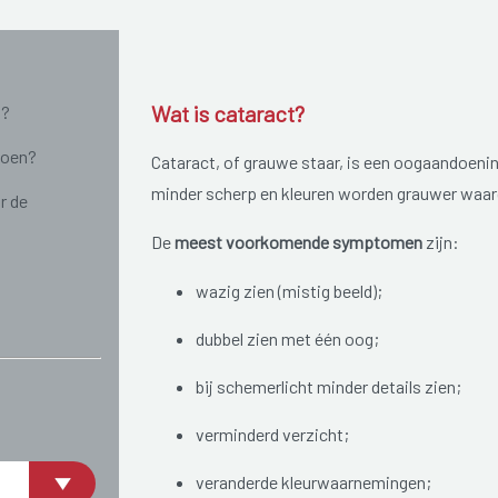
Wat is cataract?
n?
doen?
Cataract, of grauwe staar, is een oogaandoenin
minder scherp en kleuren worden grauwer waa
r de
De
meest voorkomende symptomen
zijn:
wazig zien (mistig beeld);
dubbel zien met één oog;
bij schemerlicht minder details zien;
verminderd verzicht;
veranderde kleurwaarnemingen;