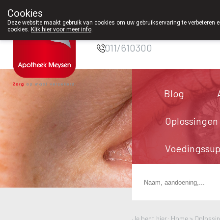
Cookies
Apotheek Meysen
Deze website maakt gebruik van cookies om uw gebruikservaring te verbeteren en
Peer
cookies.
Klik hier voor meer info
.
011/610300
Blog
Oplossingen
Voedingssu
Je bent hier: Home >
Oplossi