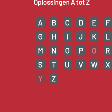
Oplossingen A tot Z
A
B
C
D
E
F
G
H
I
J
K
L
M
N
O
P
Q
R
S
T
U
V
W
X
Y
Z