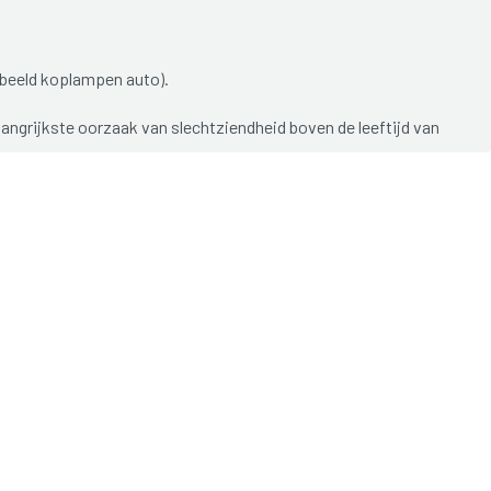
oorbeeld koplampen auto).
langrijkste oorzaak van slechtziendheid boven de leeftijd van
ht erg snel verslechteren, of net traag achteruitgaan over
 zijn er weinig klachten.
ijkse activiteiten, is behandeling enkel mogelijk via een
rvangen door een kunstlens. Zonder behandeling kan cataract