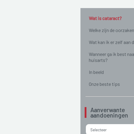
Wat is cataract?
Welke zijn de oorzake
Wat kan ik er zelf aan 
Wanneer ga ik best naa
huisarts?
In beeld
Onze beste tips
Aanverwante
aandoeningen
Selecteer