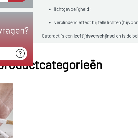
lichtgevoeligheid;
verblindend effect bij felle lichten (bijv
vragen?
Cataract is een
leeftijdsverschijnsel
en is de be
55 jaar. Eens de ziekte aanwezig is, kan het zic
verloop van meerdere jaren. In het beginstadium
 productcategorieën
Wanneer de aandoening hinderlijk wordt bij dagel
operatie. Bij een operatie wordt de ooglens ve
uiteindelijk leiden tot blindheid.