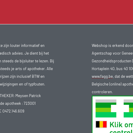
 zijn louter informatief en
Webshop is erkend door
isch advies. Je dient bij het
Agentschap voor Genee
teeds de bijsluiter te lezen. Bij
Gezondheidsproducten (
steeds je arts of apotheker. Alle
Hortaplein 40, bus 40 
ijzen zijn inclusief BTW en
www.fagg.be
, dat de wet
ijzigingen en of typfouten.
Belgische (online) apot
controleren.
EKER: Meysen Patrick
e apotheek :
723001
E 0472.146.609