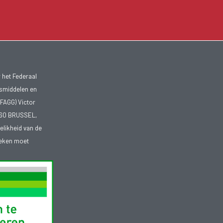
 het Federaal
smiddelen en
FAGG) Victor
1060 BRUSSEL,
telikheid van de
heken moet