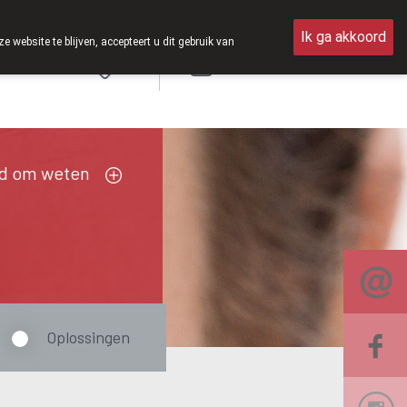
pen van 8u30 tot 12u30.
Ik ga akkoord
ebsite te blijven, accepteert u dit gebruik van
Aanmelden
FR
d om weten
Oplossingen