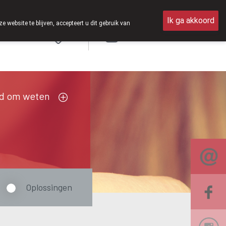
en van 8u30 tot 12u30.
Ik ga akkoord
ebsite te blijven, accepteert u dit gebruik van
Aanmelden
FR
d om weten
Oplossingen