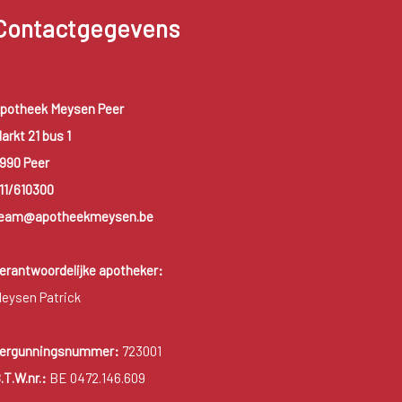
Contactgegevens
potheek Meysen Peer
arkt 21 bus 1
990 Peer
11/610300
eam@apotheekmeysen.be
erantwoordelijke apotheker:
eysen Patrick
ergunningsnummer:
723001
.T.W.nr.:
BE 0472.146.609