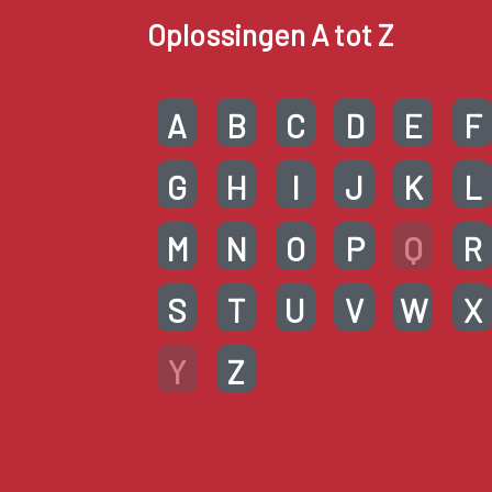
Oplossingen A tot Z
A
B
C
D
E
F
G
H
I
J
K
L
M
N
O
P
Q
R
S
T
U
V
W
X
Y
Z