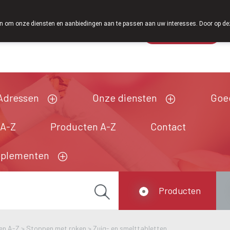
Vanaf februari 2026 zijn we voortaan ook weer op zaterdag op
 om onze diensten en aanbiedingen aan te passen aan uw interesses. Door op deze w
Wachtdienst
Vandaag
Nu
gesloten
Adressen
Onze diensten
Goe
 A-Z
Producten A-Z
Contact
pplementen
Producten
en A-Z
>
Stoppen met roken
>
Zuig- en smelttabletten