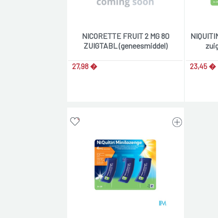
NICORETTE FRUIT 2 MG 80
NIQUITI
ZUIGTABL (geneesmiddel)
zui
27,98 �
23,45 �