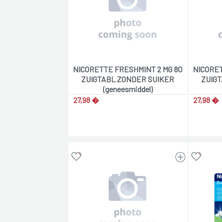
NICORETTE FRESHMINT 2 MG 80
NICORET
ZUIGTABL ZONDER SUIKER
ZUIG
(geneesmiddel)
27,98 �
27,98 �