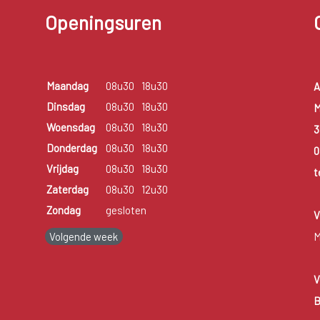
Openingsuren
Maandag
08u30
18u30
A
Dinsdag
08u30
18u30
M
Woensdag
08u30
18u30
3
Donderdag
08u30
18u30
0
Vrijdag
08u30
18u30
t
Zaterdag
08u30
12u30
Zondag
gesloten
V
Volgende week
M
V
B