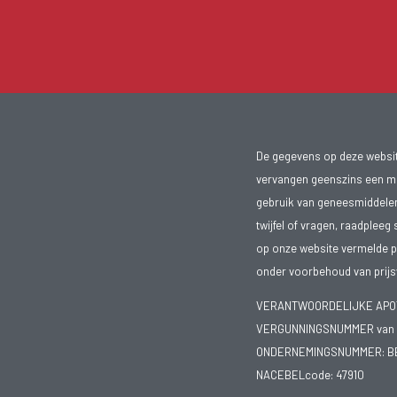
De gegevens op deze website
vervangen geenszins een med
gebruik van geneesmiddelen s
twijfel of vragen, raadpleeg 
op onze website vermelde pr
onder voorbehoud van prijsw
VERANTWOORDELIJKE APOTH
VERGUNNINGSNUMMER van d
ONDERNEMINGSNUMMER:
B
NACEBELcode: 47910