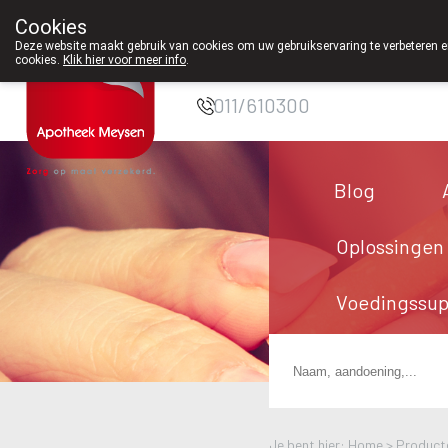
Cookies
Apotheek Meysen
Deze website maakt gebruik van cookies om uw gebruikservaring te verbeteren en
cookies.
Klik hier voor meer info
.
Peer
011/610300
Blog
Oplossingen
Voedingssu
Je bent hier: Home >
Product