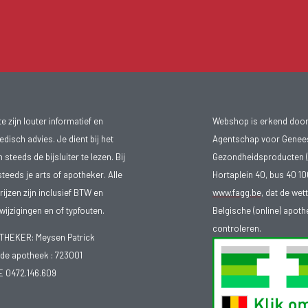
 zijn louter informatief en
Webshop is erkend door
isch advies. Je dient bij het
Agentschap voor Genee
teeds de bijsluiter te lezen. Bij
Gezondheidsproducten (
steeds je arts of apotheker. Alle
Hortaplein 40, bus 40 
ijzen zijn inclusief BTW en
www.fagg.be
, dat de wet
ijzigingen en of typfouten.
Belgische (online) apot
controleren.
EKER: Meysen Patrick
e apotheek :
723001
E 0472.146.609