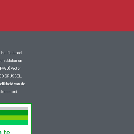
 het Federaal
smiddelen en
FAGG) Victor
1060 BRUSSEL,
telikheid van de
heken moet