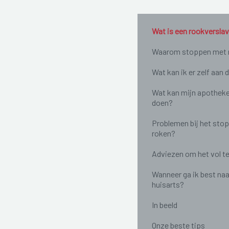
Wat is een rookversla
Waarom stoppen met 
Wat kan ik er zelf aan 
Wat kan mijn apotheke
doen?
Problemen bij het sto
roken?
Adviezen om het vol t
Wanneer ga ik best naa
huisarts?
In beeld
Onze beste tips