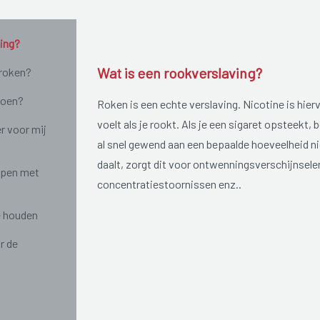
ving?
Wat is een rookverslaving?
roken?
doen?
Roken is een echte verslaving. Nicotine is hier
voelt als je rookt. Als je een sigaret opsteekt,
r voor mij
al snel gewend aan een bepaalde hoeveelheid nic
daalt, zorgt dit voor ontwenningsverschijnselen
ppen met
concentratiestoornissen enz..
e houden
r de