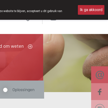
an 8u30 tot 12u30.
Ik ga akkoord
ebsite te blijven, accepteert u dit gebruik van
Aanmelden
FR
d om weten
Oplossingen