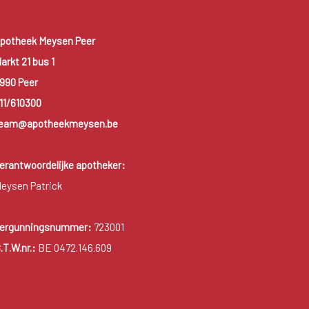
potheek Meysen Peer
arkt 21 bus 1
990 Peer
11/610300
eam@apotheekmeysen.be
erantwoordelijke apotheker:
eysen Patrick
ergunningsnummer:
723001
.T.W.nr.:
BE 0472.146.609