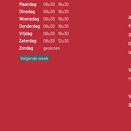
Maandag
08u30
18u30
Dinsdag
08u30
18u30
A
Woensdag
08u30
18u30
M
Donderdag
08u30
18u30
Vrijdag
08u30
18u30
3
Zaterdag
08u30
12u30
0
Zondag
gesloten
t
Volgende week
V
M
V
B