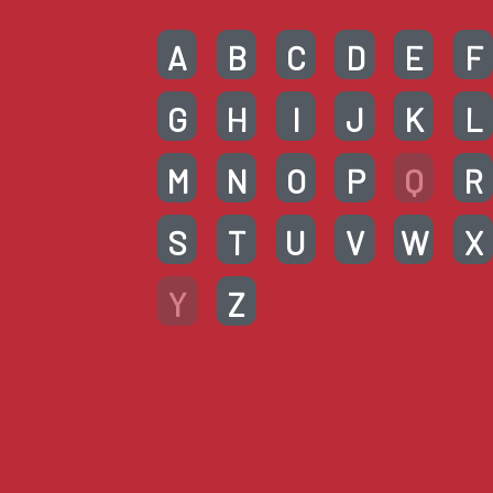
A
B
C
D
E
F
G
H
I
J
K
L
M
N
O
P
Q
R
S
T
U
V
W
X
Y
Z