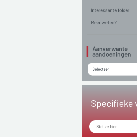
Interessante folder
Meer weten?
Aanverwante
aandoeningen
Selecteer
Specifieke 