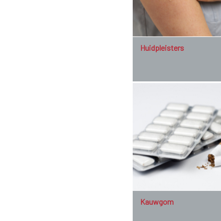
Huidpleisters
Kauwgom