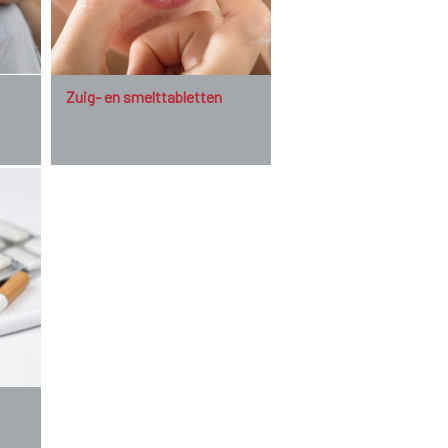
Zuig- en smelttabletten