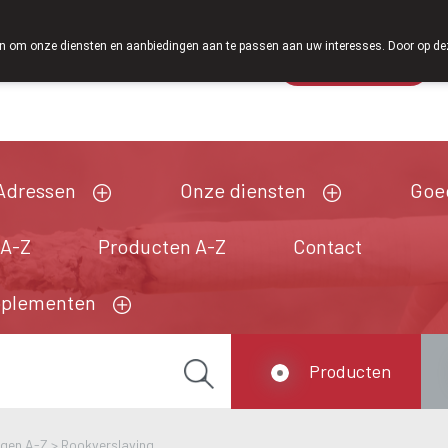
Vanaf februari 2026 zijn we voortaan ook weer op zaterdag open v
 om onze diensten en aanbiedingen aan te passen aan uw interesses. Door op deze w
Wachtdienst
Vandaag
open tot 18u30
Adressen
Onze diensten
Goe
 A-Z
Producten A-Z
Contact
pplementen
Producten
ngen A-Z
>
Rookverslaving