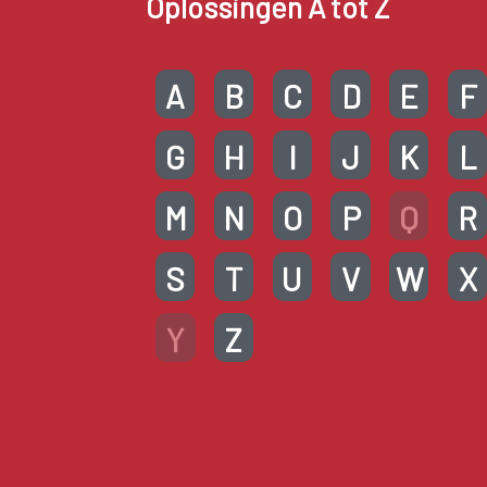
Oplossingen A tot Z
A
B
C
D
E
F
G
H
I
J
K
L
M
N
O
P
Q
R
S
T
U
V
W
X
Y
Z