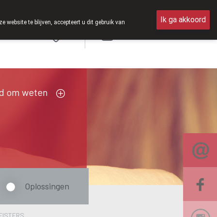
p zaterdag open van 8u30 tot 12u30.
Ik ga akkoord
ebsite te blijven, accepteert u dit gebruik van
Aanmelden
FR
d om weten
Oplossingen
LEISTERS