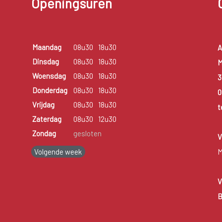
Openingsuren
Maandag
08u30
18u30
A
Dinsdag
08u30
18u30
M
Woensdag
08u30
18u30
3
Donderdag
08u30
18u30
0
Vrijdag
08u30
18u30
t
Zaterdag
08u30
12u30
Zondag
gesloten
V
Volgende week
M
V
B