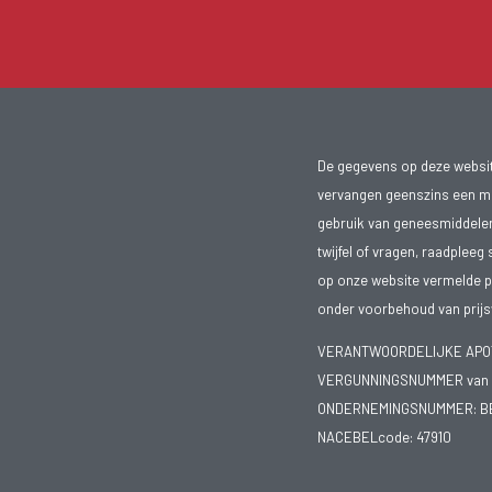
De gegevens op deze website
vervangen geenszins een med
gebruik van geneesmiddelen s
twijfel of vragen, raadpleeg 
op onze website vermelde pr
onder voorbehoud van prijsw
VERANTWOORDELIJKE APOTH
VERGUNNINGSNUMMER van d
ONDERNEMINGSNUMMER:
B
NACEBELcode: 47910