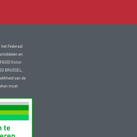
 het Federaal
smiddelen en
FAGG) Victor
1060 BRUSSEL,
telikheid van de
heken moet