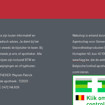
 zijn louter informatief en
Webshop is erkend door
isch advies. Je dient bij het
Agentschap voor Genee
teeds de bijsluiter te lezen. Bij
Gezondheidsproducten (
steeds je arts of apotheker. Alle
Hortaplein 40, bus 40 
ijzen zijn inclusief BTW en
www.fagg.be
, dat de wet
ijzigingen en of typfouten.
Belgische (online) apot
controleren.
EKER: Meysen Patrick
e apotheek :
723001
E 0472.146.609