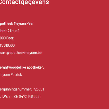
Contactgegevens
potheek Meysen Peer
arkt 21 bus 1
990 Peer
11/610300
eam@apotheekmeysen.be
erantwoordelijke apotheker:
eysen Patrick
ergunningsnummer:
723001
.T.W.nr.:
BE 0472.146.609