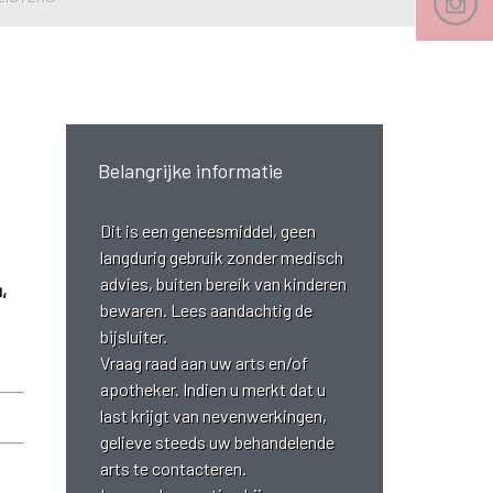
Belangrijke informatie
Dit is een geneesmiddel, geen
langdurig gebruik zonder medisch
advies, buiten bereik van kinderen
,
bewaren. Lees aandachtig de
bijsluiter.
Vraag raad aan uw arts en/of
apotheker. Indien u merkt dat u
last krijgt van nevenwerkingen,
gelieve steeds uw behandelende
arts te contacteren.