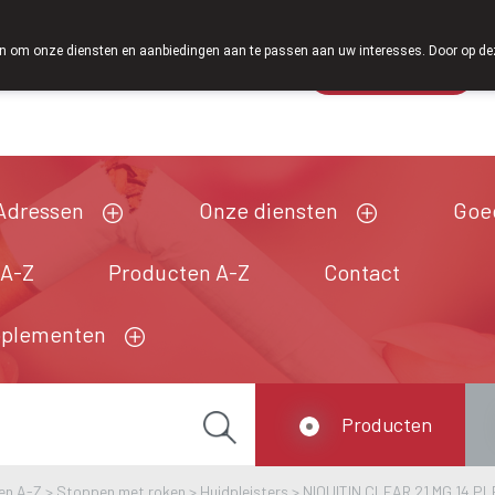
Vanaf februari 2026 zijn we voortaan ook weer o
 om onze diensten en aanbiedingen aan te passen aan uw interesses. Door op deze w
Wachtdienst
Vandaag
Nu
gesloten
Adressen
Onze diensten
Goe
 A-Z
Producten A-Z
Contact
pplementen
Producten
en A-Z
>
Stoppen met roken
>
Huidpleisters
>
NIQUITIN CLEAR 21 MG 14 P