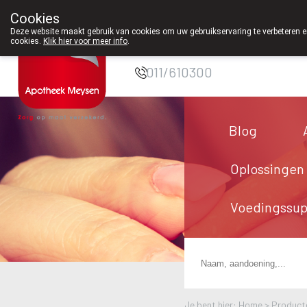
Cookies
Apotheek Meysen
Deze website maakt gebruik van cookies om uw gebruikservaring te verbeteren en
cookies.
Klik hier voor meer info
.
Peer
011/610300
Blog
Oplossingen
Voedingssu
Je bent hier: Home >
Product