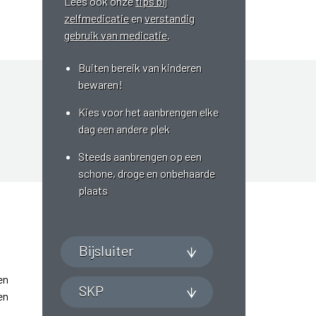
Lees ook onze
tips bij
zelfmedicatie
en
verstandig
gebruik van medicatie
.
Buiten bereik van kinderen
bewaren!
Kies voor het aanbrengen elke
dag een andere plek
Steeds aanbrengen op een
schone, droge en onbehaarde
plaats
Bijsluiter
en
SKP
en