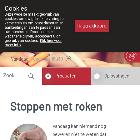
Vanaf februari 2026 zijn we voortaan oo
Cookies
Apotheek Meysen Peer
Deze website maakt gebruik van
011/610300
cookies om uw gebruikservaring te
verbeteren en om onze diensten en
Ik ga akkoord
aanbiedingen aan te passen aan
uw interesses. Door op deze
website te blijven, accepteert u dit
gebruik van cookies.
Klik hier voor
meer info
.
Vandaag
open tot 18u30
Producten
Oplossingen
Stoppen met roken
Vandaag kan niemand nog
beweren niet te weten dat