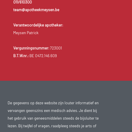
011/610300
team@apotheekmeysen.be
Verantwoordelijke apotheker:
Meysen Patrick
Vergunningsnummer:
723001
B.T.W.nr.:
BE 0472.146.609
De gegevens op deze website zijn louter informatief en
vervangen geenszins een medisch advies. Je dient bij
het gebruik van geneesmiddelen steeds de bijsluiter te
lezen. Bij twijfel of vragen, raadpleeg steeds je arts of