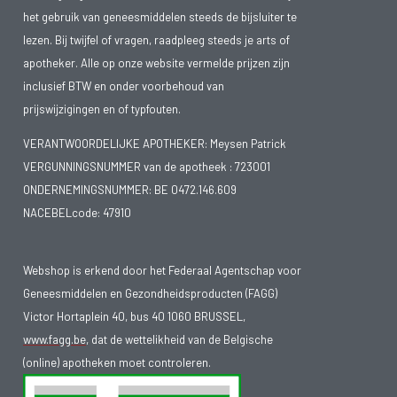
het gebruik van geneesmiddelen steeds de bijsluiter te
lezen. Bij twijfel of vragen, raadpleeg steeds je arts of
apotheker. Alle op onze website vermelde prijzen zijn
inclusief BTW en onder voorbehoud van
prijswijzigingen en of typfouten.
VERANTWOORDELIJKE APOTHEKER: Meysen Patrick
VERGUNNINGSNUMMER van de apotheek :
723001
ONDERNEMINGSNUMMER:
BE 0472.146.609
NACEBELcode: 47910
Webshop is erkend door het Federaal Agentschap voor
Geneesmiddelen en Gezondheidsproducten (FAGG)
Victor Hortaplein 40, bus 40 1060 BRUSSEL,
www.fagg.be
, dat de wettelikheid van de Belgische
(online) apotheken moet controleren.