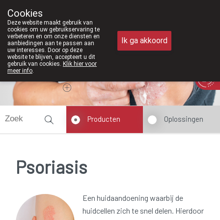
Vanaf februari 2026 zijn we voortaan 
Cookies
Apotheek Meysen Peer
Deze website maakt gebruik van
011/610300
cookies om uw gebruikservaring te
verbeteren en om onze diensten en
Ik ga akkoord
aanbiedingen aan te passen aan
uw interesses. Door op deze
website te blijven, accepteert u dit
gebruik van cookies.
Klik hier voor
meer info
.
Vandaag
Nu
gesloten
Producten
Oplossingen
Psoriasis
Een huidaandoening waarbij de
huidcellen zich te snel delen. Hierdoor