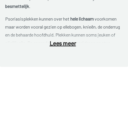
besmettelijk
.
Psoriasisplekken kunnen over het
hele lichaam
voorkomen
maar worden vooral gezien op ellebogen, knieën, de onderrug
en de behaarde hoofdhuid. Plekken kunnen soms jeuken of
Lees meer
pijnlijk zijn. De aangedane huid is meestal droog en stug,
waardoor er makkelijker kloven ontstaan.
Huidbeschadigingen kunnen weer leiden tot nieuwe
psoriasisplekken. Soms zijn er ook
nagelafwijkingen
. De
nagels kunnen dan putjes krijgen, verkleuren, dikker worden
en loslaten. Een deel van de mensen met psoriasis krijgt ook
gewrichtsontstekingen
.
Er zijn verschillende vormen van psoriasis, elk met een
kenmerkend uiterlijk. De meest voorkomende vorm is
psoriasis vulgaris
of plaquepsoriasis. Wanneer vooral
gewrichtsklachten op de voorgrond treden, wordt er