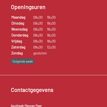
de puberteit, maar ook baby’s en ouderen kunnen psoriasis
Openingsuren
ontwikkelen. De aandoening komt voor bij ongeveer twee
tot drie procent van de bevolking.
Maandag
08u30
18u30
Dinsdag
08u30
18u30
Woensdag
08u30
18u30
Donderdag
08u30
18u30
Vrijdag
08u30
18u30
Zaterdag
08u30
12u30
Zondag
gesloten
Volgende week
Contactgegevens
Apotheek Meysen Peer