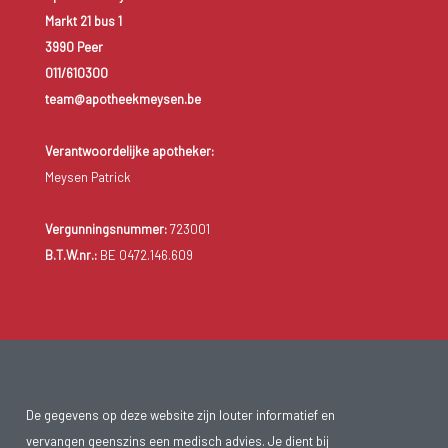
Markt 21 bus 1
3990 Peer
011/610300
team@apotheekmeysen.be
Verantwoordelijke apotheker:
Meysen Patrick
Vergunningsnummer:
723001
B.T.W.nr.:
BE 0472.146.609
De gegevens op deze website zijn louter informatief en
vervangen geenszins een medisch advies. Je dient bij