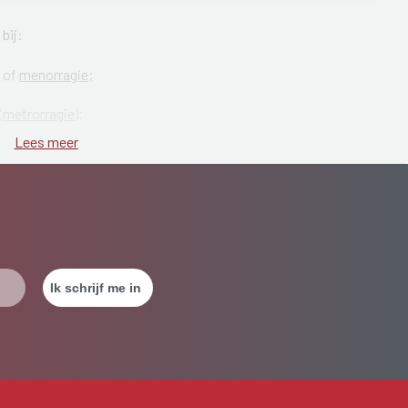
bij:
e of
menorragie;
(metrorragie)
;
Lees meer
);
oe
;