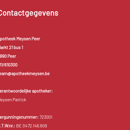
Contactgegevens
potheek Meysen Peer
arkt 21 bus 1
990 Peer
11/610300
eam@apotheekmeysen.be
erantwoordelijke apotheker:
eysen Patrick
ergunningsnummer:
723001
.T.W.nr.:
BE 0472.146.609