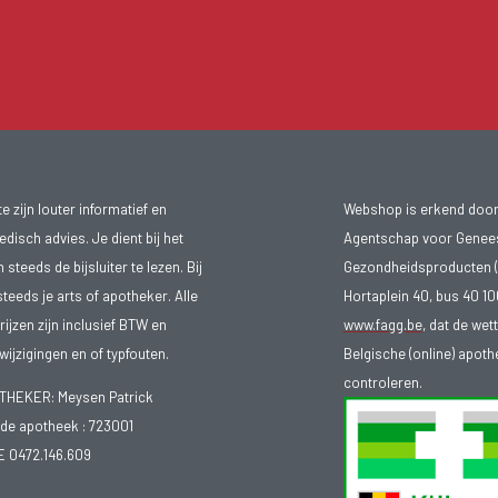
 zijn louter informatief en
Webshop is erkend door
isch advies. Je dient bij het
Agentschap voor Genee
teeds de bijsluiter te lezen. Bij
Gezondheidsproducten (
steeds je arts of apotheker. Alle
Hortaplein 40, bus 40 
ijzen zijn inclusief BTW en
www.fagg.be
, dat de wet
ijzigingen en of typfouten.
Belgische (online) apot
controleren.
EKER: Meysen Patrick
e apotheek :
723001
E 0472.146.609