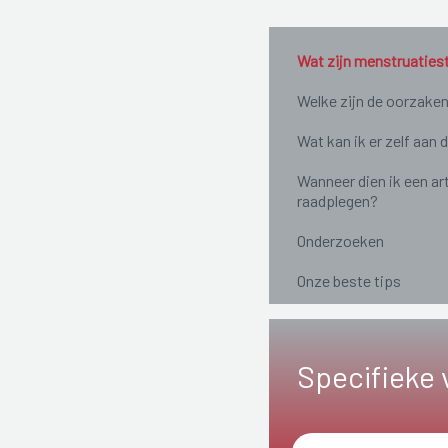
Wat zijn menstruaties
Welke zijn de oorzake
Wat kan ik er zelf aan 
Wanneer dien ik een ar
raadplegen?
Onderzoeken
Onze beste tips
Specifieke 