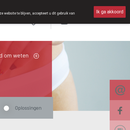
zaterdag open van 8u30 tot 12u30.
Ik ga akkoord
ebsite te blijven, accepteert u dit gebruik van
Aanmelden
FR
d om weten
Oplossingen