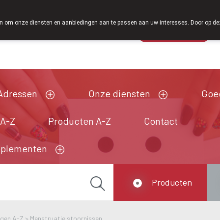
Vanaf februari 2026 zijn we voortaan ook weer op 
 om onze diensten en aanbiedingen aan te passen aan uw interesses. Door op deze w
Wachtdienst
Vandaag
gesloten
Adressen
Onze diensten
Goe
 A-Z
Producten A-Z
Contact
pplementen
Producten
ngen A-Z
>
Menstruatie stoornissen