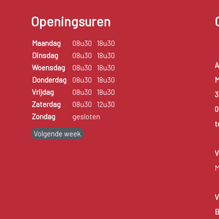
Openingsuren
Maandag
08u30
18u30
Dinsdag
08u30
18u30
A
Woensdag
08u30
18u30
M
Donderdag
08u30
18u30
Vrijdag
08u30
18u30
3
Zaterdag
08u30
12u30
0
Zondag
gesloten
t
Volgende week
V
M
V
B