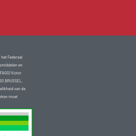
 het Federaal
smiddelen en
FAGG) Victor
1060 BRUSSEL,
telikheid van de
heken moet