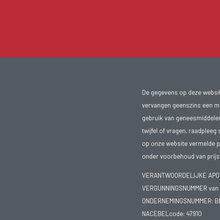
De gegevens op deze website
vervangen geenszins een med
gebruik van geneesmiddelen s
twijfel of vragen, raadpleeg 
op onze website vermelde pr
onder voorbehoud van prijsw
VERANTWOORDELIJKE APOTH
VERGUNNINGSNUMMER van d
ONDERNEMINGSNUMMER:
B
NACEBELcode: 47910