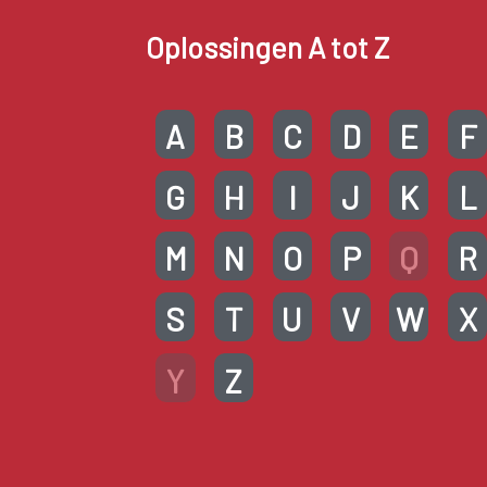
Oplossingen A tot Z
A
B
C
D
E
F
G
H
I
J
K
L
M
N
O
P
Q
R
S
T
U
V
W
X
Y
Z