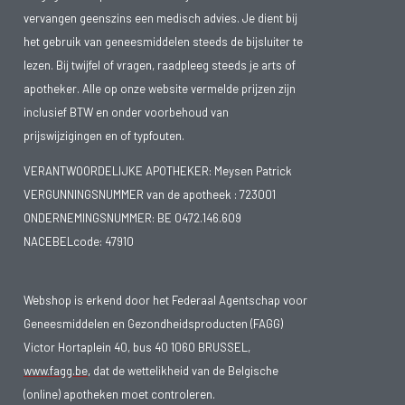
vervangen geenszins een medisch advies. Je dient bij
het gebruik van geneesmiddelen steeds de bijsluiter te
lezen. Bij twijfel of vragen, raadpleeg steeds je arts of
apotheker. Alle op onze website vermelde prijzen zijn
inclusief BTW en onder voorbehoud van
prijswijzigingen en of typfouten.
VERANTWOORDELIJKE APOTHEKER: Meysen Patrick
VERGUNNINGSNUMMER van de apotheek :
723001
ONDERNEMINGSNUMMER:
BE 0472.146.609
NACEBELcode: 47910
Webshop is erkend door het Federaal Agentschap voor
Geneesmiddelen en Gezondheidsproducten (FAGG)
Victor Hortaplein 40, bus 40 1060 BRUSSEL,
www.fagg.be
, dat de wettelikheid van de Belgische
(online) apotheken moet controleren.