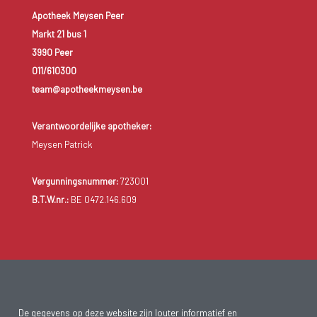
Apotheek Meysen Peer
Markt 21 bus 1
3990 Peer
011/610300
team@apotheekmeysen.be
Verantwoordelijke apotheker:
Meysen Patrick
Vergunningsnummer:
723001
B.T.W.nr.:
BE 0472.146.609
De gegevens op deze website zijn louter informatief en