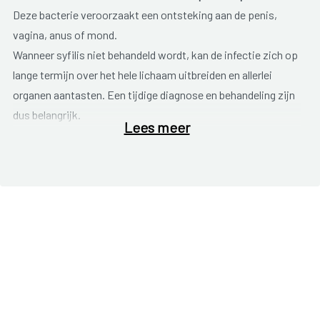
Deze bacterie veroorzaakt een ontsteking aan de penis,
vagina, anus of mond.
Wanneer syfilis niet behandeld wordt, kan de infectie zich op
lange termijn over het hele lichaam uitbreiden en allerlei
organen aantasten. Een tijdige diagnose en behandeling zijn
dus belangrijk.
Lees meer
De symptomen van syfilis zijn niet altijd duidelijk en
verdwijnen ook weer vanzelf. Het verloop van de aandoening
wordt onderverdeeld in drie stadia.
Stadium 1
Na ongeveer twee tot twaalf weken ontstaat er een
zweertje op de plaats van besmetting. Het zweertje is rood
en hard maar is niet pijnlijk. Wanneer het zweertje in de anus
of vagina zit blijft het vaak onopgemerkt. De lymfeklieren in
de buurt van het zweertje kunnen opgezwollen zijn. Na