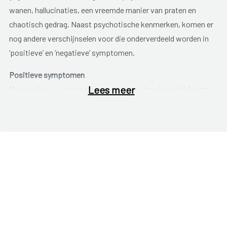
wanen, hallucinaties, een vreemde manier van praten en
chaotisch gedrag. Naast psychotische kenmerken, komen er
nog andere verschijnselen voor die onderverdeeld worden in
‘positieve’ en ‘negatieve’ symptomen.
Positieve symptomen
Lees meer
Met positieve symptomen wordt het gedrag bedoeld dat
erg
uitgesproken
is, er is een ‘teveel’ van. Bijvoorbeeld:
wanen (overtuigingen die niet juist zijn);
hallucinaties (dingen zien, horen, ruiken, proeven en
voelen die er niet zijn);
ontregelde spraak (stotteren, vreemde woorden
gebruiken, vreemd accent,…);
ontregeld gedrag (rusteloos, ongepast gedrag).