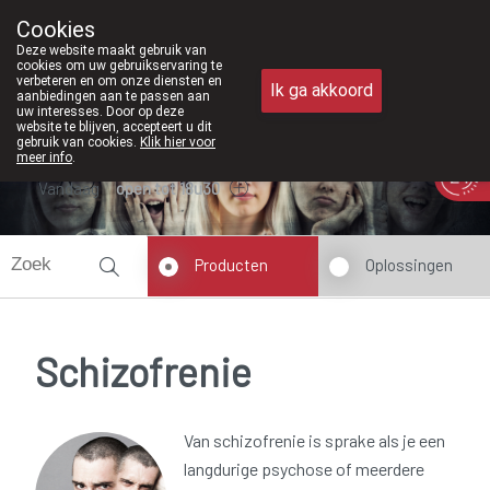
Vanaf februari 2026 zijn we voortaan 
Cookies
Apotheek Meysen Peer
Deze website maakt gebruik van
011/610300
cookies om uw gebruikservaring te
verbeteren en om onze diensten en
Ik ga akkoord
aanbiedingen aan te passen aan
uw interesses. Door op deze
website te blijven, accepteert u dit
gebruik van cookies.
Klik hier voor
meer info
.
Vandaag
open tot 18u30
Producten
Oplossingen
Schizofrenie
Van schizofrenie is sprake als je een
langdurige psychose of meerdere