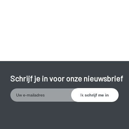
Negatieve symptomen
Negatief betekent in dit geval dat het lijkt alsof er aan het
gedrag
iets ontbreekt
, er mist iets. Bijvoorbeeld:
leeg gevoel (emotioneel vlak);
apathie (nauwelijks praten of bewegen, staren);
snelle mentale uitputting;
concentratieverlies;
Schrijf je in voor onze nieuwsbrief
vervlakking gevoelsleven (gevoelens moeilijk uiten).
Het verloop van schizofrenie verschilt sterk. Er is een
terugkerend patroon van positieve en negatieve
symptomen, sterk variërend in duur en in ernst. Tussenin zijn
er perioden van herstel en relatieve stabiliteit. Na elke