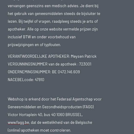
vervangen geenszins een medisch advies. Je dient bij
het gebruik van geneesmiddelen steeds de bijsluiter te
lezen. Bij twijfel of vragen, raadpleeg steeds je arts of
apotheker. Alle op onze website vermelde prijzen zijn
inclusief BTW en onder voorbehoud van
prijswijzigingen en of typfouten.
VERANTWOORDELIJKE APOTHEKER: Meysen Patrick
VERGUNNINGSNUMMER van de apotheek :
723001
ONDERNEMINGSNUMMER:
BE 0472.146.609
NACEBELcode: 47910
Webshop is erkend door het Federaal Agentschap voor
Geneesmiddelen en Gezondheidsproducten (FAGG)
Victor Hortaplein 40, bus 40 1060 BRUSSEL,
www.fagg.be
, dat de wettelikheid van de Belgische
(online) apotheken moet controleren.