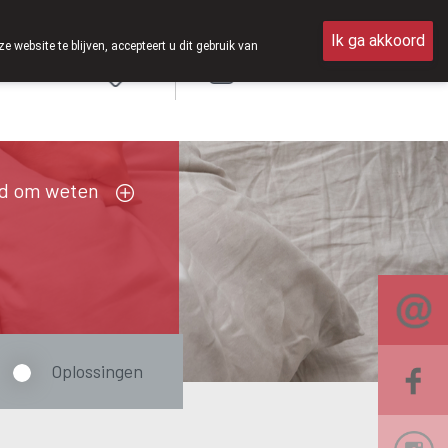
 open van 8u30 tot 12u30.
Ik ga akkoord
ebsite te blijven, accepteert u dit gebruik van
Aanmelden
FR
d om weten
Oplossingen