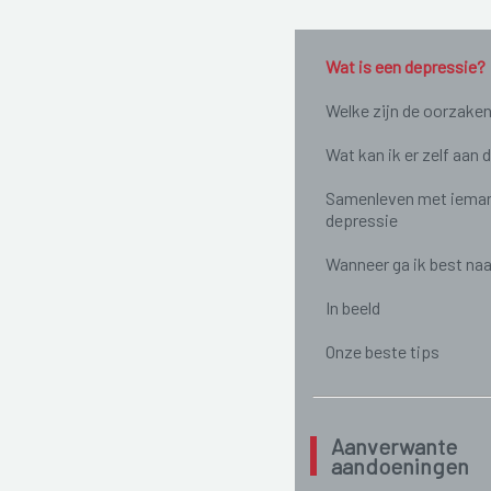
Wat is een depressie?
Welke zijn de oorzake
Wat kan ik er zelf aan 
Samenleven met iema
depressie
Wanneer ga ik best naa
In beeld
Onze beste tips
Aanverwante
aandoeningen