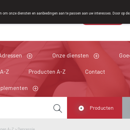
Vanaf februari 2026 zijn we voortaan ook weer op zaterdag
 om onze diensten en aanbiedingen aan te passen aan uw interesses. Door op deze w
Wachtdienst
Vandaag
Nu
gesloten
Adressen
Onze diensten
Goe
 A-Z
Producten A-Z
Contact
pplementen
Producten
ngen A-Z
>
Depressie