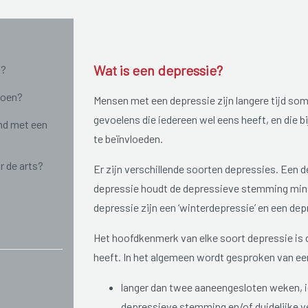
Wat is een depressie?
n?
doen?
Mensen met een depressie zijn langere tijd so
gevoelens die iedereen wel eens heeft, en die b
nd met een
te beïnvloeden.
r de arts?
Er zijn verschillende soorten depressies. Een d
depressie houdt de depressieve stemming mins
depressie zijn een ‘winterdepressie’ en een dep
Het hoofdkenmerk van elke soort depressie is d
heeft. In het algemeen wordt gesproken van e
langer dan twee aaneengesloten weken, ie
depressieve stemming en/of duidelijke ve