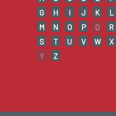
G
H
I
J
K
L
M
N
O
P
Q
R
S
T
U
V
W
X
Y
Z