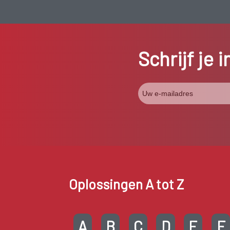
Schrijf je 
Oplossingen A tot Z
A
B
C
D
E
F