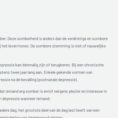
mber. Deze somberheid is anders dan de verdrietige en sombere
ij het leven horen. De sombere stemming is niet of nauwelijks
epressie kan éénmalig zijn of terugkeren. Bij een chronische
tens twee jaar lang aan. Enkele gekende vormen van
ressie na de bevalling (postnatale depressie).
at iemand erg somber is en/of nergens plezier en interesse in
en depressie wanneer iemand:
dere dag, het grootste deel van de dag last heeft van een
rmindering van interesse of plezier;