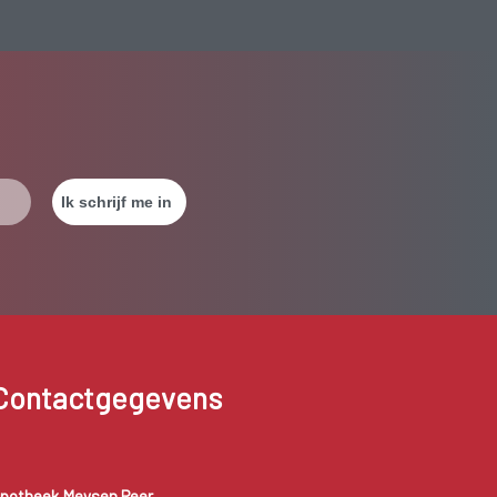
Contactgegevens
potheek Meysen Peer