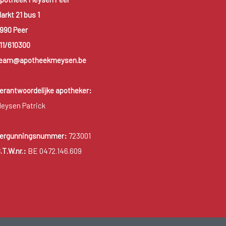
arkt 21 bus 1
990 Peer
11/610300
eam@apotheekmeysen.be
erantwoordelijke apotheker:
eysen Patrick
ergunningsnummer:
723001
.T.W.nr.:
BE 0472.146.609