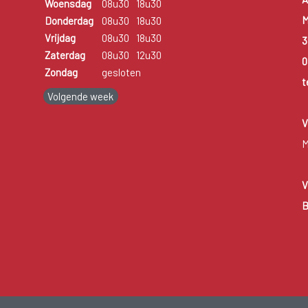
Woensdag
08u30
18u30
M
Donderdag
08u30
18u30
Vrijdag
08u30
18u30
3
Zaterdag
08u30
12u30
0
Zondag
gesloten
t
Volgende week
V
M
V
B