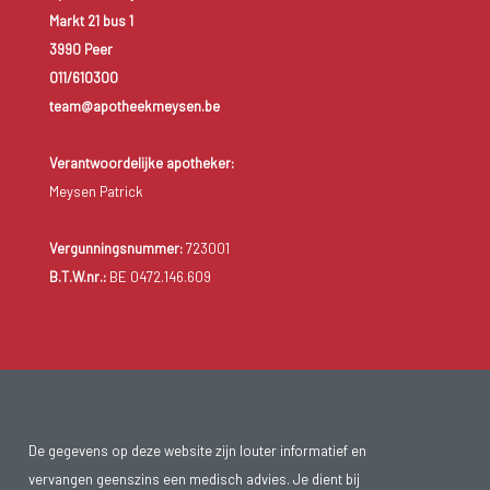
Markt 21 bus 1
3990 Peer
011/610300
team@apotheekmeysen.be
Verantwoordelijke apotheker:
Meysen Patrick
Vergunningsnummer:
723001
B.T.W.nr.:
BE 0472.146.609
De gegevens op deze website zijn louter informatief en
vervangen geenszins een medisch advies. Je dient bij