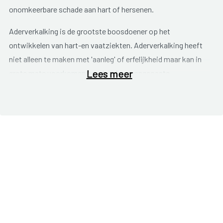
onomkeerbare schade aan hart of hersenen.
Aderverkalking is de grootste boosdoener op het
ontwikkelen van hart-en vaatziekten. Aderverkalking heeft
niet alleen te maken met 'aanleg' of erfelijkheid maar kan in
Lees meer
grote mate voorkomen worden door aangepaste
leefgewoonten, vooral op gebied van rook- en
voedingsgedrag.
Preventie omvat alle maatregelen en leefgewoonten die
iemand neemt om bovenstaande risicofactoren (en dus hart-
en vaataandoeningen) te verminderen.
Er is primaire en secundaire preventie.
Primaire preventie
is
het nemen van maatregelen om hart-en vaatziekten te
voorkomen bij gezonde personen.
Secundaire preventie
zijn
de maatregelen die genomen worden bij patiënten die reeds