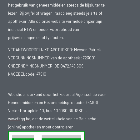
het gebruik van geneesmiddelen steeds de bijsluiter te
lezen. Bij twijfel of vragen, raadpleeg steeds je arts of
apotheker. Alle op onze website vermelde prijzen zijn
inclusief BTW en onder voorbehoud van
prijswijzigingen en of typfouten.
VERANTWOORDELIJKE APOTHEKER: Meysen Patrick
VERGUNNINGSNUMMER van de apotheek :
723001
ONDERNEMINGSNUMMER:
BE 0472.146.609
NACEBELcode: 47910
Webshop is erkend door het Federaal Agentschap voor
Geneesmiddelen en Gezondheidsproducten (FAGG)
Victor Hortaplein 40, bus 40 1060 BRUSSEL,
www.fagg.be
, dat de wettelikheid van de Belgische
(online) apotheken moet controleren.