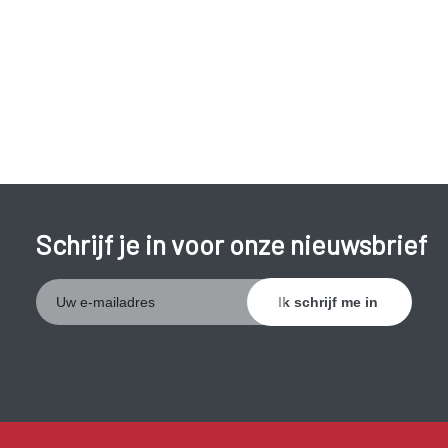
gekend zijn met hart-en vaatziekten.
De
belangrijkste preventieve maatregelen
bestaan uit:
niet roken of stoppen met roken;
gezonde voeding;
gezond gewicht (overgewicht vermijden of bestrijden
mits hulp van een diëtiste);
Schrijf je in voor onze nieuwsbrief
voldoende lichaamsbeweging.