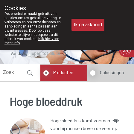
Vanaf februari 2026 zijn we voortaan o
Cookies
Apotheek Meysen Peer
Deze website maakt gebruik van
011/610300
cookies om uw gebruikservaring te
verbeteren en om onze diensten en
Ik ga akkoord
aanbiedingen aan te passen aan
uw interesses. Door op deze
website te blijven, accepteert u dit
gebruik van cookies.
Klik hier voor
meer info
.
Vandaag
open tot 18u30
Producten
Oplossingen
Hoge bloeddruk
Hoge bloeddruk komt voornamelijk
voor bij mensen boven de veertig,