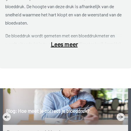
bloeddruk. De hoogte van deze druk is afhankelijk van de
snelheid waarmee het hart klopt en van de weerstand van de
bloedvaten.
De bloeddruk wordt gemeten met een bloeddrukmeter en
Lees meer
wordt uitgedrukt in twee getallen in millimeter kwik (mmHg).
Het eerste getal is de
bovendruk
of de druk wanneer het hart
zich samentrekt. Het tweede getal is de
onderdruk
: de druk
wanneer het hart zich ontspant.
De bloeddruk kan schommelen, dit is normaal. Tijdens
inspanningen en stress stijgt de druk, bij rust daalt de druk.
Er zijn ook verschillen van mens tot mens en met leeftijd en
gewicht, neemt de bloeddruk geleidelijk toe. We spreken van
Blog: Hoe meet je correct je bloeddruk?
hoge bloeddruk of hypertensie
als de bloeddruk
constant,
ook bij rust, hoger is dan 140/90 mmHg
.