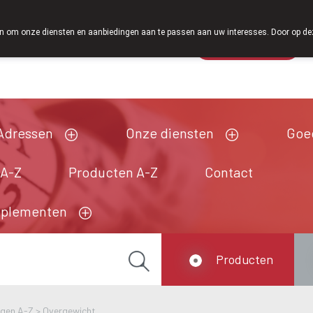
Vanaf februari 2026 zijn we voortaan ook weer op zaterdag ope
 om onze diensten en aanbiedingen aan te passen aan uw interesses. Door op deze w
Wachtdienst
Vandaag
Nu
gesloten
Adressen
Onze diensten
Goe
 A-Z
Producten A-Z
Contact
pplementen
Producten
ngen A-Z
>
Overgewicht