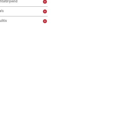
htafdrijvend
e's
ulitis