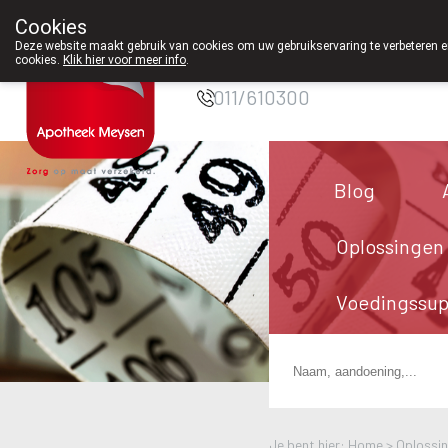
Cookies
Apotheek Meysen
Deze website maakt gebruik van cookies om uw gebruikservaring te verbeteren en
Peer
cookies.
Klik hier voor meer info
.
011/610300
Blog
Oplossingen
Voedingssu
Je bent hier: Home >
Oplossi