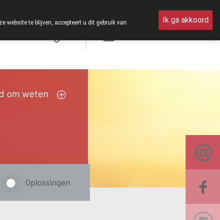
n van 8u30 tot 12u30.
Ik ga akkoord
ebsite te blijven, accepteert u dit gebruik van
Aanmelden
FR
d om weten
Oplossingen