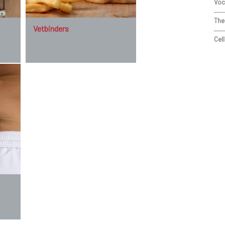
Voc
The
Vetbinders
Cell