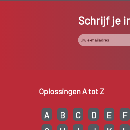
Schrijf je 
Oplossingen A tot Z
A
B
C
D
E
F