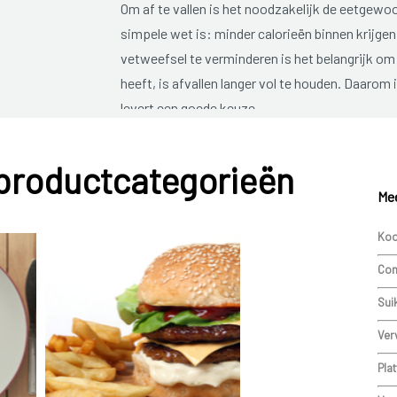
Om af te vallen is het noodzakelijk de eetgew
simpele wet is: minder calorieën binnen krijge
vetweefsel te verminderen is het belangrijk om 
heeft, is afvallen langer vol te houden. Daarom
levert een goede keuze.
Raadpleeg onze oplossing
obesitas
voor meer 
 productcategorieën
gezondheidsrisico’s en mogelijke behandeling
Mee
Jojo-effect
Koo
Als eenmaal het streefgewicht is bereikt, dan b
Com
probleem na het afvallen is dat de kilo’s er w
(jojo-effect). Dit kan worden voorkomen door a
Sui
plaats voor spieren en spierweefsel verbruikt m
Ver
gebruiken.
Plat