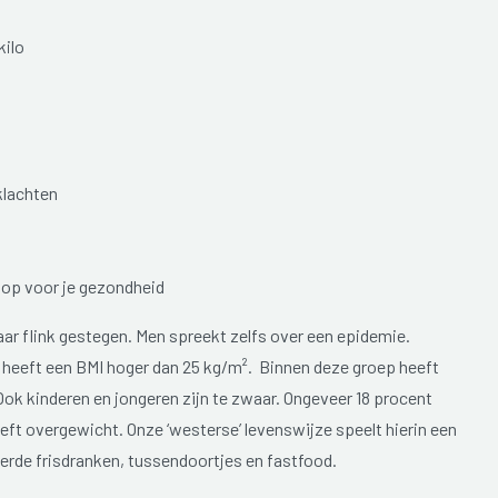
kilo
 klachten
's op voor je gezondheid
aar flink gestegen. Men spreekt zelfs over een epidemie.
ë heeft een BMI hoger dan 25 kg/m². Binnen deze groep heeft
ok kinderen en jongeren zijn te zwaar. Ongeveer 18 procent
eft overgewicht. Onze ‘westerse’ levenswijze speelt hierin een
kerde frisdranken, tussendoortjes en fastfood.