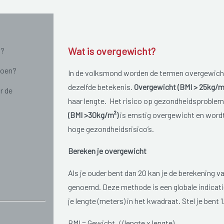
Wat is overgewicht?
n?
doen?
In de volksmond worden de termen overgewicht 
dezelfde betekenis.
Overgewicht (BMI > 25kg/m
r de
haar lengte. Het risico op gezondheidsproblem
(BMI >30kg/m²)
is ernstig overgewicht en word
hoge gezondheidsrisico’s.
Bereken je overgewicht
Als je ouder bent dan 20 kan je de berekening 
genoemd. Deze methode is een globale indicati
je lengte (meters) in het kwadraat. Stel je bent 
BMI = Gewicht / (lengte x lengte)