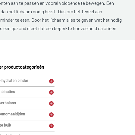
oonten aan te passen en vooral voldoende te bewegen. Een
n dan het lichaam nodig heeft. Dus om het teveel aan
minder te eten. Door het lichaam alles te geven wat het nodig
 is een gezond dieet dat een beperkte hoeveelheid calorieën
informatie over het bepalen van overgewicht, de oorzaken, de
en.
r productcategorieën
lhydraten binder
lijft het de kunst om op gewicht te blijven. Een bekend
binaties
eer snel bijkomen zodra het oude eetpatroon wordt opgepakt
nders te blijven eten en te bewegen. Bij beweging maakt vet
kerbalans
eer energie dan vetweefsel. Zo blijft het lichaam meer energie
vangmaaltijden
te buik