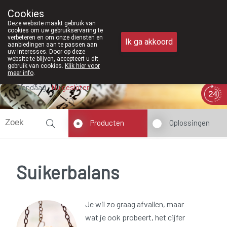
Vanaf februari 2026 zijn we voortaan ook
Cookies
Apotheek Meysen Peer
Deze website maakt gebruik van
011/610300
cookies om uw gebruikservaring te
verbeteren en om onze diensten en
Ik ga akkoord
aanbiedingen aan te passen aan
uw interesses. Door op deze
website te blijven, accepteert u dit
gebruik van cookies.
Klik hier voor
meer info
.
Vandaag
Nu
gesloten
Producten
Oplossingen
Suikerbalans
Je wil zo graag afvallen, maar
wat je ook probeert, het cijfer