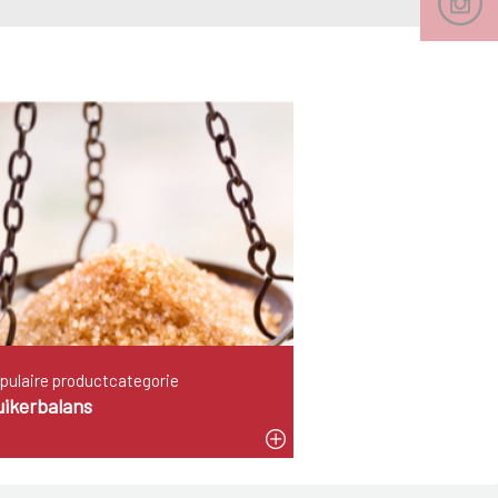
pulaire productcategorie
uikerbalans