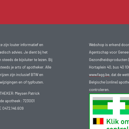
 zijn louter informatief en
Webshop is erkend door
isch advies. Je dient bij het
Agentschap voor Genee
teeds de bijsluiter te lezen. Bij
Gezondheidsproducten (
steeds je arts of apotheker. Alle
Hortaplein 40, bus 40 
ijzen zijn inclusief BTW en
www.fagg.be
, dat de wet
ijzigingen en of typfouten.
Belgische (online) apot
controleren.
EKER: Meysen Patrick
e apotheek :
723001
E 0472.146.609