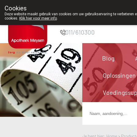
Cookies
Apotheek Meysen
Deze website maakt gebruik van cookies om uw gebruikservaring te verbeteren en
cookies.
Klik hier voor meer info
.
Peer
011/610300
Blog
Oplossingen
Voedingssu
Je bent hier: Home >
Product