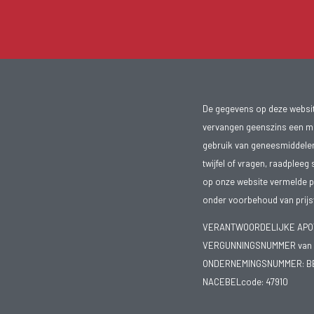
De gegevens op deze website
vervangen geenszins een med
gebruik van geneesmiddelen s
twijfel of vragen, raadpleeg 
op onze website vermelde pr
onder voorbehoud van prijsw
VERANTWOORDELIJKE APOTH
VERGUNNINGSNUMMER van d
ONDERNEMINGSNUMMER:
B
NACEBELcode: 47910