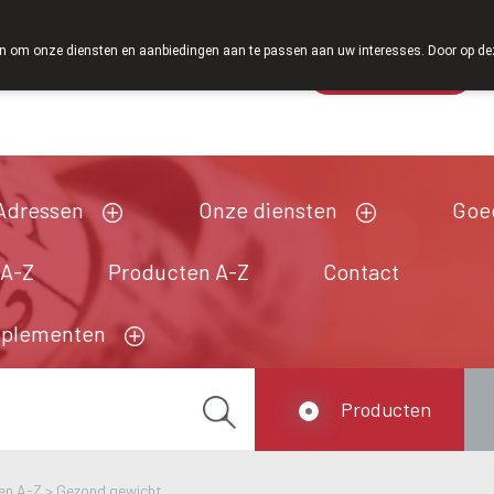
Vanaf februari 2026 zijn we voortaan ook weer op zaterdag o
 om onze diensten en aanbiedingen aan te passen aan uw interesses. Door op deze w
Wachtdienst
Vandaag
Nu
gesloten
Adressen
Onze diensten
Goe
 A-Z
Producten A-Z
Contact
pplementen
Producten
en A-Z
>
Gezond gewicht