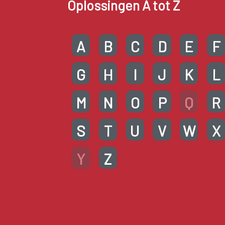
Oplossingen A tot Z
A
B
C
D
E
F
G
H
I
J
K
L
M
N
O
P
Q
R
S
T
U
V
W
X
Y
Z