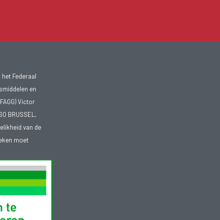
 het Federaal
smiddelen en
FAGG) Victor
1060 BRUSSEL,
telikheid van de
heken moet