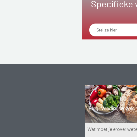
Specifieke 
Blog: Voedingsvezels
Wat moet je erover wet