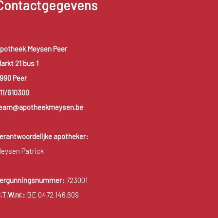
Contactgegevens
potheek Meysen Peer
arkt 21 bus 1
990 Peer
11/610300
eam@apotheekmeysen.be
erantwoordelijke apotheker:
eysen Patrick
ergunningsnummer:
723001
.T.W.nr.:
BE 0472.146.609