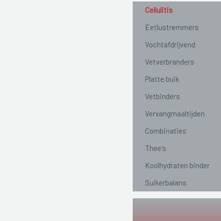
Cellulitis
Eetlustremmers
Vochtafdrijvend
Vetverbranders
Platte buik
Vetbinders
Vervangmaaltijden
Combinaties
Thee's
Koolhydraten binder
Suikerbalans