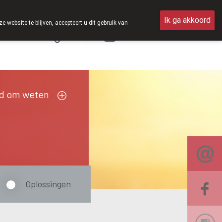
pen van 8u30 tot 12u30.
Ik ga akkoord
ebsite te blijven, accepteert u dit gebruik van
Aanmelden
FR
d om weten
Oplossingen