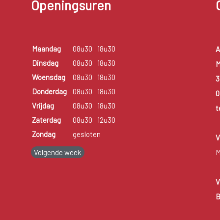
Openingsuren
Maandag
08u30
18u30
A
Dinsdag
08u30
18u30
M
Woensdag
08u30
18u30
3
Donderdag
08u30
18u30
0
Vrijdag
08u30
18u30
t
Zaterdag
08u30
12u30
Zondag
gesloten
V
Volgende week
M
V
B