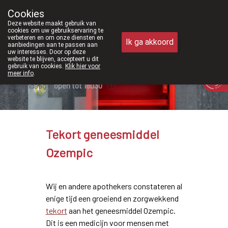
Vanaf februari 2026 zijn we voortaan
Cookies
Apotheek Meysen Peer
Deze website maakt gebruik van
011/610300
cookies om uw gebruikservaring te
verbeteren en om onze diensten en
Ik ga akkoord
aanbiedingen aan te passen aan
uw interesses. Door op deze
website te blijven, accepteert u dit
gebruik van cookies.
Klik hier voor
meer info
.
Vandaag
open tot 18u30
Tekort geneesmiddel
Ozempic
Wij en andere apothekers constateren al
enige tijd een groeiend en zorgwekkend
tekort
aan het geneesmiddel Ozempic.
Dit is een medicijn voor mensen met