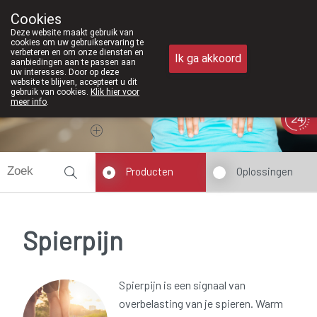
Vanaf februari 2026 zijn we voortaan 
Cookies
Apotheek Meysen Peer
Deze website maakt gebruik van
011/610300
cookies om uw gebruikservaring te
verbeteren en om onze diensten en
Ik ga akkoord
aanbiedingen aan te passen aan
uw interesses. Door op deze
website te blijven, accepteert u dit
gebruik van cookies.
Klik hier voor
meer info
.
Vandaag
Nu
gesloten
Producten
Oplossingen
Spierpijn
Spierpijn is een signaal van
overbelasting van je spieren. Warm