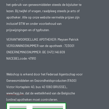
het gebruik van geneesmiddelen steeds de bijsluiter te
lezen. Bij twijfel of vragen, raadpleeg steeds je arts of
apotheker. Alle op onze website vermelde prijzen zijn
inclusief BTW en onder voorbehoud van
prijswijzigingen en of typfouten.
VERANTWOORDELIJKE APOTHEKER: Meysen Patrick
VERGUNNINGSNUMMER van de apotheek :
723001
ONDERNEMINGSNUMMER:
BE 0472.146.609
NACEBELcode: 47910
Webshop is erkend door het Federaal Agentschap voor
Geneesmiddelen en Gezondheidsproducten (FAGG)
Victor Hortaplein 40, bus 40 1060 BRUSSEL,
www.fagg.be
, dat de wettelikheid van de Belgische
(online) apotheken moet controleren.