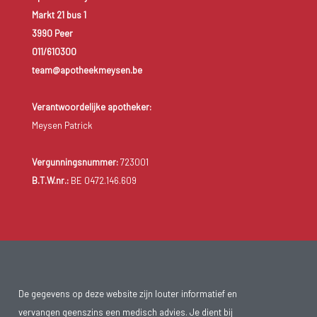
Markt 21 bus 1
3990 Peer
011/610300
team@apotheekmeysen.be
Verantwoordelijke apotheker:
Meysen Patrick
Vergunningsnummer:
723001
B.T.W.nr.:
BE 0472.146.609
De gegevens op deze website zijn louter informatief en
vervangen geenszins een medisch advies. Je dient bij