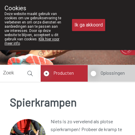
Vanaf februari 2026 zijn we voortaan ook
Cookies
Apotheek Meysen Peer
Deze website maakt gebruik van
011/610300
cookies om uw gebruikservaring te
verbeteren en om onze diensten en
Ik ga akkoord
aanbiedingen aan te passen aan
uw interesses. Door op deze
website te blijven, accepteert u dit
gebruik van cookies.
Klik hier voor
meer info
.
Vandaag
Nu
gesloten
Producten
Oplossingen
Spierkrampen
Niets is zo vervelend als plotse
spierkrampen! Probeer de kramp te