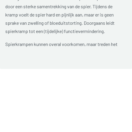
door een sterke samentrekking van de spier. Tijdens de
kramp voelt de spier hard en pijnlijk aan, maar er is geen
sprake van zwelling of bloeduitstorting. Doorgaans leidt
spierkramp tot een (tijdelijke) functievermindering.
Spierkrampen kunnen overal voorkomen, maar treden het
vaakst op ter hoogte van de kuit, voet, scheenbeenspieren
en handen.