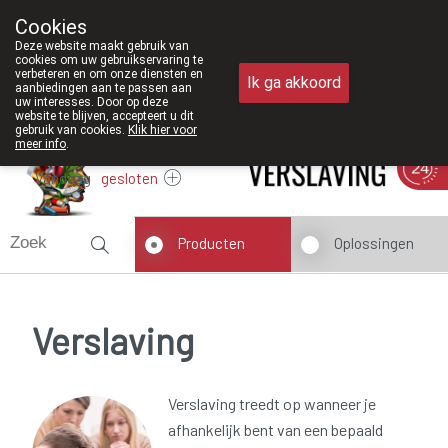
Vanaf februari 2026 zijn we voortaan o
Cookies
Apotheek Meysen Peer
Deze website maakt gebruik van
011/610300
cookies om uw gebruikservaring te
verbeteren en om onze diensten en
Ik ga akkoord
aanbiedingen aan te passen aan
uw interesses. Door op deze
website te blijven, accepteert u dit
gebruik van cookies.
Klik hier voor
meer info
.
Vandaag
gesloten
Producten
Oplossingen
Verslaving
Verslaving treedt op wanneer je
afhankelijk bent van een bepaald