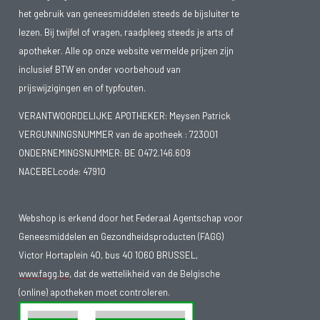
het gebruik van geneesmiddelen steeds de bijsluiter te
lezen. Bij twijfel of vragen, raadpleeg steeds je arts of
apotheker. Alle op onze website vermelde prijzen zijn
inclusief BTW en onder voorbehoud van
prijswijzigingen en of typfouten.
VERANTWOORDELIJKE APOTHEKER: Meysen Patrick
VERGUNNINGSNUMMER van de apotheek :
723001
ONDERNEMINGSNUMMER:
BE 0472.146.609
NACEBELcode: 47910
Webshop is erkend door het Federaal Agentschap voor
Geneesmiddelen en Gezondheidsproducten (FAGG)
Victor Hortaplein 40, bus 40 1060 BRUSSEL,
www.fagg.be
, dat de wettelikheid van de Belgische
(online) apotheken moet controleren.