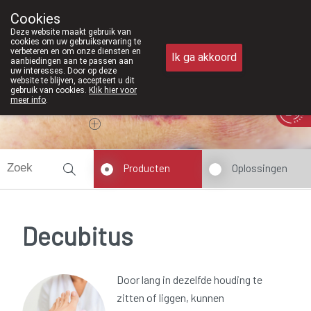
Vanaf februari 2026 zijn we voortaan
Cookies
Apotheek Meysen Peer
Deze website maakt gebruik van
011/610300
cookies om uw gebruikservaring te
verbeteren en om onze diensten en
Ik ga akkoord
aanbiedingen aan te passen aan
uw interesses. Door op deze
website te blijven, accepteert u dit
gebruik van cookies.
Klik hier voor
meer info
.
Vandaag
Nu
gesloten
Producten
Oplossingen
Decubitus
Door lang in dezelfde houding te
zitten of liggen, kunnen