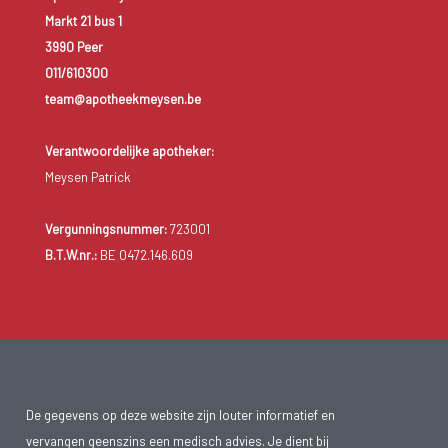
Markt 21 bus 1
3990 Peer
011/610300
team@apotheekmeysen.be
Verantwoordelijke apotheker:
Meysen Patrick
Vergunningsnummer:
723001
B.T.W.nr.:
BE 0472.146.609
De gegevens op deze website zijn louter informatief en
vervangen geenszins een medisch advies. Je dient bij