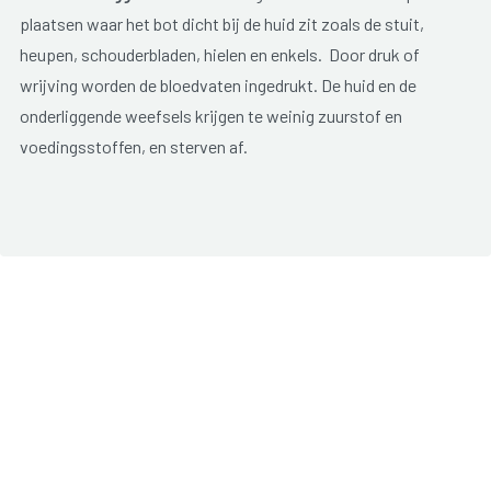
plaatsen waar het bot dicht bij de huid zit zoals de stuit,
heupen, schouderbladen, hielen en enkels. Door druk of
wrijving worden de bloedvaten ingedrukt. De huid en de
onderliggende weefsels krijgen te weinig zuurstof en
voedingsstoffen, en sterven af.
Een eerste verschijnsel van decubitus is een
rode plek
op de
huid die niet verdwijnt door erop te drukken. Onbehandeld
wordt de plek steeds roder en er kunnen blaren ontstaan. De
blaren kunnen openbarsten en gaan zweren. Zonder goede
verzorging wordt de wonde steeds groter en dieper en
sterven de huid en het onderliggend weefsel (spieren, botten)
uiteindelijk af. De wonde heeft dan een geelbruine of zwarte
kleur.
Doorligwonden kunnen erg pijnlijk zijn en hebben veel
verzorging nodig. Herstel kan lang duren. Voorkomen en