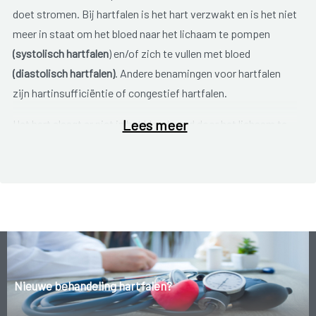
doet stromen. Bij hartfalen is het hart verzwakt en is het niet
meer in staat om het bloed naar het lichaam te pompen
(systolisch hartfalen
) en/of zich te vullen met bloed
(diastolisch hartfalen)
. Andere benamingen voor hartfalen
zijn hartinsufficiëntie of congestief hartfalen.
Lees meer
Het hart slaagt er niet in het bloed goed door het lichaam te
pompen. Dat betekent dat de organen en weefsels in je
lichaam minder goed van bloed, en dus van voedingsstoffen
en zuurstof, worden voorzien. Daardoor word je snel
kortademig en moe. In het begin is vaak slechts één zijde van
het hart aangetast. We spreken van
chronisch hartfalen
aan
de linkerzijde of aan de rechterzijde. Soms blijft het hartfalen
beperkt tot de rechterzijde. Dit geeft vochtophoping in de
weefsels, vooral ter hoogte van je enkels en voeten, die
Nieuwe behandeling hartfalen?
daardoor dikker worden. Bij hartfalen aan de linkerzijde hoop