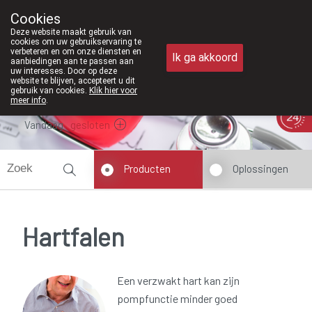
Vanaf februari 2026 zijn we voortaan o
Cookies
Apotheek Meysen Peer
Deze website maakt gebruik van
011/610300
cookies om uw gebruikservaring te
verbeteren en om onze diensten en
Ik ga akkoord
aanbiedingen aan te passen aan
uw interesses. Door op deze
website te blijven, accepteert u dit
gebruik van cookies.
Klik hier voor
meer info
.
Vandaag
gesloten
Producten
Oplossingen
Hartfalen
Een verzwakt hart kan zijn
pompfunctie minder goed