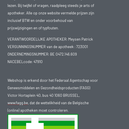
lezen. Bij twijfel of vragen, raadpleeg steeds je arts of
als je weet dat glaucoom bij je in de familie voorkomt, is het
apotheker. Alle op onze website vermelde prijzen zijn
verstandig om je ogen regelmatig (d.w.z. één maal per jaar) te
inclusief BTW en onder voorbehoud van
laten onderzoeken. Ook als je last hebt van suikerziekte,
prijswijzigingen en of typfouten.
migraine, bijziendheid en hoge of lage bloeddruk, heb je meer
kans om glaucoom te ontwikkelen. Glaucoom kan een op
VERANTWOORDELIJKE APOTHEKER: Meysen Patrick
zichzelf staande ziekte zijn, maar kan ook ontstaan door
VERGUNNINGSNUMMER van de apotheek :
723001
ONDERNEMINGSNUMMER:
BE 0472.146.609
een andere oogziekte (secundair). Bij sommige mensen is
NACEBELcode: 47910
glaucoom aangeboren.
De arts kan bij glaucoom oogdruppels voorschrijven om de
Webshop is erkend door het Federaal Agentschap voor
druk in het oog te verminderen. Je zal die waarschijnlijk de
Geneesmiddelen en Gezondheidsproducten (FAGG)
rest van je leven moeten gebruiken. Als de aandoening in een
Victor Hortaplein 40, bus 40 1060 BRUSSEL,
vergevorderd stadium is of als de druk niet voldoende daalt
www.fagg.be
, dat de wettelikheid van de Belgische
door oogdruppels, is er misschien een operatie nodig om
(online) apotheken moet controleren.
een afvoerkanaal te maken in het oogwit.