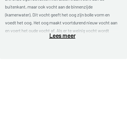
buitenkant, maar ook vocht aan de binnenzijde
(kamerwater). Dit vocht geeft het oog zijn bolle vorm en
voedt het oog. Het oog maakt voortdurend nieuw vocht aan
en voert het oude vocht af. Als er te weinig vocht wordt
Lees meer
afgevoerd,
neemt de druk in het oog toe
. Dit kan op termijn
beschadiging van de oogzenuw en uiteindelijk blindheid
veroorzaken.
Glaucoom wordt weleens de
stille dief van het zicht
genoemd. Glaucoom heeft meestal geen symtomen voordat
de aandoening ver gevorderd is. Tegen die tijd is het
gezichtsvermogen vaak al blijvend aangetast. Heel
geleidelijk verdwijnen er delen uit het gezichtsveld. Het
centrale zien blijft het langste goed. Je kan dus nog heel lang
goed lezen en bijvoorbeeld gezichten herkennen. In de latere
fasen van de ziekte merk je bijvoorbeeld pas dat je tegen