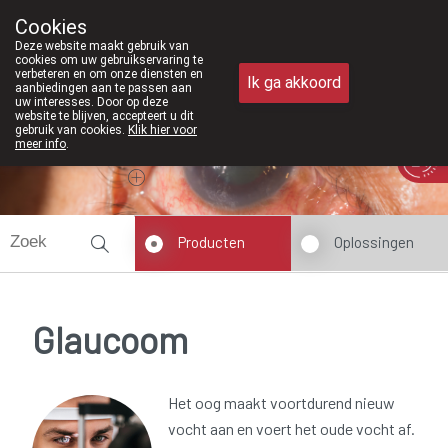
Vanaf februari 2026 zijn we voortaan oo
Cookies
Apotheek Meysen Peer
Deze website maakt gebruik van
011/610300
cookies om uw gebruikservaring te
verbeteren en om onze diensten en
Ik ga akkoord
aanbiedingen aan te passen aan
uw interesses. Door op deze
website te blijven, accepteert u dit
gebruik van cookies.
Klik hier voor
meer info
.
Vandaag
Nu
gesloten
Producten
Oplossingen
Glaucoom
Het oog maakt voortdurend nieuw
vocht aan en voert het oude vocht af.